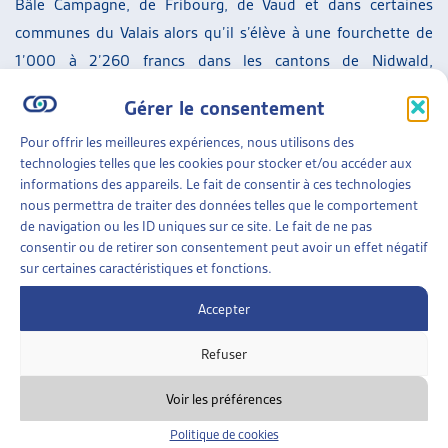
Bâle Campagne, de Fribourg, de Vaud et dans certaines
communes du Valais alors qu’il s’élève à une fourchette de
1’000 à 2’260 francs dans les cantons de Nidwald,
d’Obwald, de Zoug, de Schwyz, de Zurich et d’Uri,
Gérer le consentement
notamment.
Pour offrir les meilleures expériences, nous utilisons des
technologies telles que les cookies pour stocker et/ou accéder aux
informations des appareils. Le fait de consentir à ces technologies
[1]
Administration fédérale des contributions AFC :
nous permettra de traiter des données telles que le comportement
L’évolution de la richesse en Suisse de 2003 à 2015,
de navigation ou les ID uniques sur ce site. Le fait de ne pas
20.08.2019
(consulté le 04.11.2019)
consentir ou de retirer son consentement peut avoir un effet négatif
sur certaines caractéristiques et fonctions.
[2]
Selon le rapport de l’AFC, p.8s, elle a augmenté de 754
Accepter
milliards entre 2003 et 2015, en passant de 1’038 milliards
à 1’792 milliards de francs, avec de grandes disparités entre
Refuser
les cantons (Schwyz : +10,53% et Neuchâtel, +2,15%).
Voir les préférences
[3]
Il s’agit d’un coefficient qui est compris entre 0 et 1, 0
Politique de cookies
étant la distribution parfaitement égalitaire et 1 la