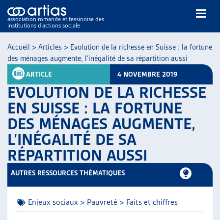
association romande et tessinoise des
institutions d’actions sociale
Rechercher
Accueil
>
Articles
>
Evolution de la richesse en Suisse : la fortune
des ménages augmente, l’inégalité de sa répartition aussi
ARTICLE
4 NOVEMBRE 2019
EVOLUTION DE LA RICHESSE
EN SUISSE : LA FORTUNE
DES MÉNAGES AUGMENTE,
NOS PUBLICATIONS
L’INÉGALITÉ DE SA
ARTICLES
DOSSIERS DU MOIS
RÉPARTITION AUSSI
VEILLE
AUTRES RESSOURCES THÉMATIQUES
RESSOURCES
THÉMATIQUES
GUIDE SOCIAL ROMAND
Enjeux sociaux > Pauvreté > Faits et chiffres
AUTRES