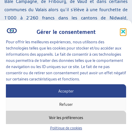
Bâle Campagne, de Fribourg, de Vaud et dans certaines
communes du Valais alors qu’il s’élève à une fourchette de
1’000 à 2’260 francs dans les cantons de Nidwald,
d’Obwald, de Zoug, de Schwyz, de Zurich et d’Uri,
Gérer le consentement
notamment.
Pour offrir les meilleures expériences, nous utilisons des
technologies telles que les cookies pour stocker et/ou accéder aux
informations des appareils. Le fait de consentir à ces technologies
[1]
Administration fédérale des contributions AFC :
nous permettra de traiter des données telles que le comportement
L’évolution de la richesse en Suisse de 2003 à 2015,
de navigation ou les ID uniques sur ce site. Le fait de ne pas
20.08.2019
(consulté le 04.11.2019)
consentir ou de retirer son consentement peut avoir un effet négatif
sur certaines caractéristiques et fonctions.
[2]
Selon le rapport de l’AFC, p.8s, elle a augmenté de 754
Accepter
milliards entre 2003 et 2015, en passant de 1’038 milliards
à 1’792 milliards de francs, avec de grandes disparités entre
Refuser
les cantons (Schwyz : +10,53% et Neuchâtel, +2,15%).
Voir les préférences
[3]
Il s’agit d’un coefficient qui est compris entre 0 et 1, 0
Politique de cookies
étant la distribution parfaitement égalitaire et 1 la