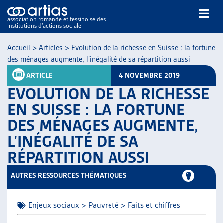
association romande et tessinoise des
institutions d’actions sociale
Rechercher
Accueil
>
Articles
>
Evolution de la richesse en Suisse : la fortune
des ménages augmente, l’inégalité de sa répartition aussi
ARTICLE
4 NOVEMBRE 2019
EVOLUTION DE LA RICHESSE
EN SUISSE : LA FORTUNE
DES MÉNAGES AUGMENTE,
NOS PUBLICATIONS
L’INÉGALITÉ DE SA
ARTICLES
DOSSIERS DU MOIS
RÉPARTITION AUSSI
VEILLE
AUTRES RESSOURCES THÉMATIQUES
RESSOURCES
THÉMATIQUES
GUIDE SOCIAL ROMAND
Enjeux sociaux > Pauvreté > Faits et chiffres
AUTRES