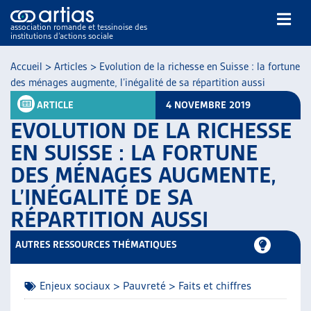
association romande et tessinoise des
institutions d’actions sociale
Rechercher
Accueil
>
Articles
>
Evolution de la richesse en Suisse : la fortune
des ménages augmente, l’inégalité de sa répartition aussi
ARTICLE
4 NOVEMBRE 2019
EVOLUTION DE LA RICHESSE
EN SUISSE : LA FORTUNE
DES MÉNAGES AUGMENTE,
NOS PUBLICATIONS
L’INÉGALITÉ DE SA
ARTICLES
DOSSIERS DU MOIS
RÉPARTITION AUSSI
VEILLE
AUTRES RESSOURCES THÉMATIQUES
RESSOURCES
THÉMATIQUES
GUIDE SOCIAL ROMAND
Enjeux sociaux > Pauvreté > Faits et chiffres
AUTRES