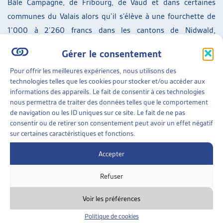
Bâle Campagne, de Fribourg, de Vaud et dans certaines
communes du Valais alors qu’il s’élève à une fourchette de
1’000 à 2’260 francs dans les cantons de Nidwald,
d’Obwald, de Zoug, de Schwyz, de Zurich et d’Uri,
Gérer le consentement
notamment.
Pour offrir les meilleures expériences, nous utilisons des
technologies telles que les cookies pour stocker et/ou accéder aux
informations des appareils. Le fait de consentir à ces technologies
[1]
Administration fédérale des contributions AFC :
nous permettra de traiter des données telles que le comportement
L’évolution de la richesse en Suisse de 2003 à 2015,
de navigation ou les ID uniques sur ce site. Le fait de ne pas
20.08.2019
(consulté le 04.11.2019)
consentir ou de retirer son consentement peut avoir un effet négatif
sur certaines caractéristiques et fonctions.
[2]
Selon le rapport de l’AFC, p.8s, elle a augmenté de 754
Accepter
milliards entre 2003 et 2015, en passant de 1’038 milliards
à 1’792 milliards de francs, avec de grandes disparités entre
Refuser
les cantons (Schwyz : +10,53% et Neuchâtel, +2,15%).
Voir les préférences
[3]
Il s’agit d’un coefficient qui est compris entre 0 et 1, 0
Politique de cookies
étant la distribution parfaitement égalitaire et 1 la