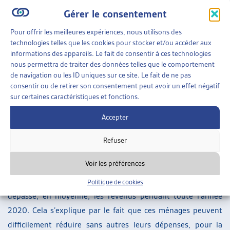
des horaires de travail, soit au chômage. Dans la catégorie
Gérer le consentement
de revenu de 16’000 et plus, ils sont un sixième à se
retrouver dans cette situation.
Pour offrir les meilleures expériences, nous utilisons des
technologies telles que les cookies pour stocker et/ou accéder aux
Des dépenses incompressibles qui dépassent les revenus
informations des appareils. Le fait de consentir à ces technologies
nous permettra de traiter des données telles que le comportement
L’étude du KOF se penche aussi sur l’évolution des dépenses
de navigation ou les ID uniques sur ce site. Le fait de ne pas
consentir ou de retirer son consentement peut avoir un effet négatif
des ménages. Tout d’abord, 50% des ménages indiquent
sur certaines caractéristiques et fonctions.
n’avoir pas moins dépensé que d’habitude. Cela n’empêche
pas une disparité dans les comportements des différents
Accepter
ménages : les ménages aux revenus les plus bas ont
Refuser
dépensé en moyenne 12% de moins et ceux aux revenus les
plus haut 16% de moins.
Voir les préférences
Pour les ménages les plus défavorisés, les dépenses ont
Politique de cookies
dépassé, en moyenne, les revenus pendant toute l’année
2020. Cela s’explique par le fait que ces ménages peuvent
difficilement réduire sans autres leurs dépenses, pour la