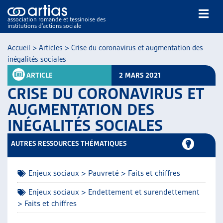
association romande et tessinoise des
institutions d’actions sociale
Rechercher
Accueil
>
Articles
>
Crise du coronavirus et augmentation des
inégalités sociales
ARTICLE
2 MARS 2021
CRISE DU CORONAVIRUS ET
AUGMENTATION DES
INÉGALITÉS SOCIALES
NOS PUBLICATIONS
ARTICLES
AUTRES RESSOURCES THÉMATIQUES
DOSSIERS DU MOIS
VEILLE
Enjeux sociaux > Pauvreté > Faits et chiffres
RESSOURCES
THÉMATIQUES
Enjeux sociaux > Endettement et surendettement
> Faits et chiffres
GUIDE SOCIAL ROMAND
AUTRES