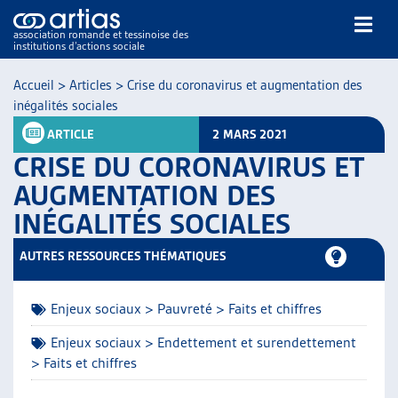
association romande et tessinoise des
institutions d’actions sociale
Rechercher
Accueil
>
Articles
>
Crise du coronavirus et augmentation des
inégalités sociales
ARTICLE
2 MARS 2021
CRISE DU CORONAVIRUS ET
AUGMENTATION DES
INÉGALITÉS SOCIALES
NOS PUBLICATIONS
ARTICLES
AUTRES RESSOURCES THÉMATIQUES
DOSSIERS DU MOIS
VEILLE
Enjeux sociaux > Pauvreté > Faits et chiffres
RESSOURCES
THÉMATIQUES
Enjeux sociaux > Endettement et surendettement
> Faits et chiffres
GUIDE SOCIAL ROMAND
AUTRES