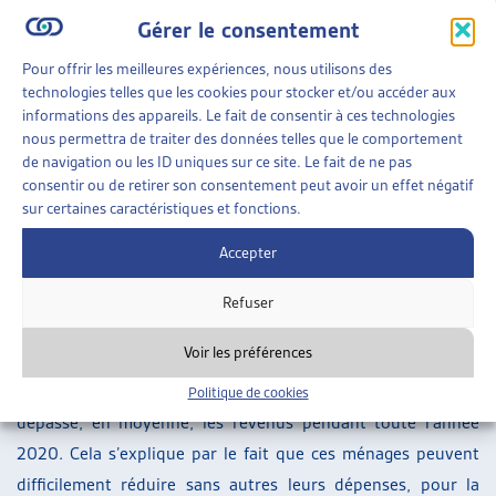
des horaires de travail, soit au chômage. Dans la catégorie
Gérer le consentement
de revenu de 16’000 et plus, ils sont un sixième à se
retrouver dans cette situation.
Pour offrir les meilleures expériences, nous utilisons des
technologies telles que les cookies pour stocker et/ou accéder aux
Des dépenses incompressibles qui dépassent les revenus
informations des appareils. Le fait de consentir à ces technologies
nous permettra de traiter des données telles que le comportement
L’étude du KOF se penche aussi sur l’évolution des dépenses
de navigation ou les ID uniques sur ce site. Le fait de ne pas
consentir ou de retirer son consentement peut avoir un effet négatif
des ménages. Tout d’abord, 50% des ménages indiquent
sur certaines caractéristiques et fonctions.
n’avoir pas moins dépensé que d’habitude. Cela n’empêche
pas une disparité dans les comportements des différents
Accepter
ménages : les ménages aux revenus les plus bas ont
Refuser
dépensé en moyenne 12% de moins et ceux aux revenus les
plus haut 16% de moins.
Voir les préférences
Pour les ménages les plus défavorisés, les dépenses ont
Politique de cookies
dépassé, en moyenne, les revenus pendant toute l’année
2020. Cela s’explique par le fait que ces ménages peuvent
difficilement réduire sans autres leurs dépenses, pour la