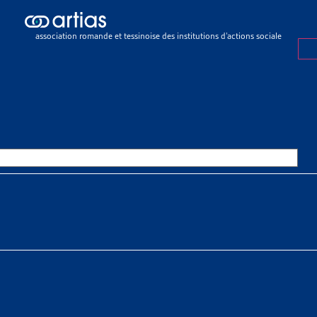
icles
>
Crise du coronavirus et augmentation des inégalités sociales
association romande et tessinoise des institutions d’actions sociale
E
2 MARS 2021
E DU CORONAVIRUS ET AUGMEN
NÉGALITÉS SOCIALES
SSOURCES THÉMATIQUES
 sociaux > Pauvreté > Faits et chiffres
 sociaux > Endettement et surendettement > Faits et chiffres