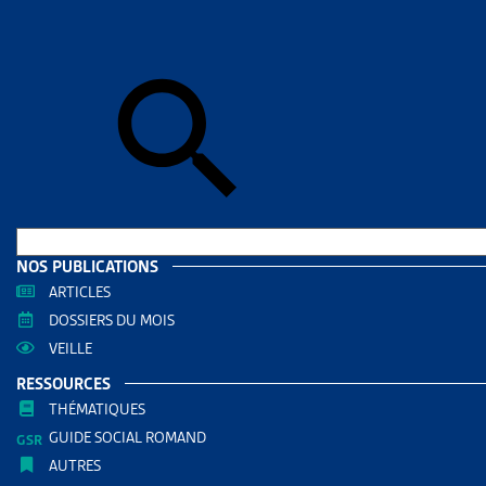
Accueil
>
Art
ARTICL
CRIS
DES I
AUTRES RE
Enjeux
NOS PUBLICATIONS
Enjeux
ARTICLES
DOSSIERS DU MOIS
VEILLE
PARTAGER
RESSOURCES
THÉMATIQUES
GUIDE SOCIAL ROMAND
AUTRES