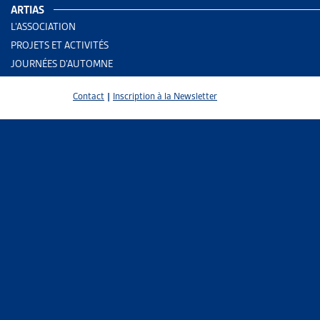
Le Centre d
ARTIAS
ressort que
L’ASSOCIATION
ménages à re
PROJETS ET ACTIVITÉS
JOURNÉES D’AUTOMNE
Quelques ex
Contact
|
Inscription à la Newsletter
Une baisse d
Tout d’abor
(jusqu’à 4’0
gagnent 16’0
Les personn
réduction de
subi la bais
certaines p
des contrats
Une péjorati