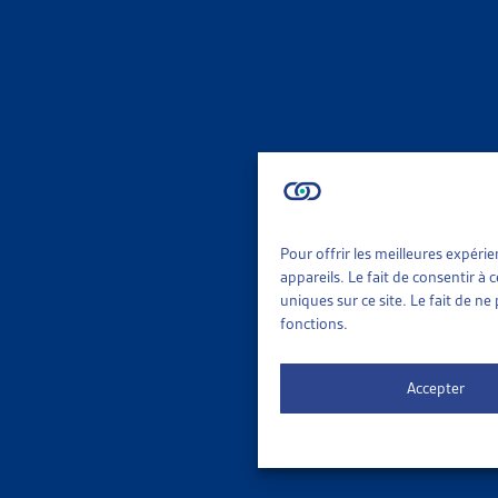
La situatio
ménages aux
L’évolution 
les plus ba
revenu les p
soit au chôm
Pour offrir les meilleures expéri
Des dépense
appareils. Le fait de consentir à
uniques sur ce site. Le fait de n
L’étude du 
fonctions.
dépensé que
plus bas on
Accepter
Pour les mén
le fait que 
Une baisse d