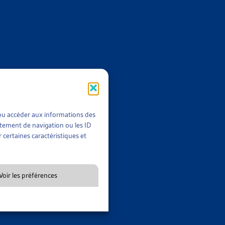
iorée à la fin du semi-confinement, contrairement à celle des
ituation économique des ménages : ceux qui gagnent les revenus
n professionnelle. À titre d’exemple, un tiers des ménages au
nt retrouvés en 2020 soit en réduction des horaires de travail,
ixième à se retrouver dans cette situation.
t/ou accéder aux informations des
rtement de navigation ou les ID
 certaines caractéristiques et
. Tout d’abord, 50% des ménages indiquent n’avoir pas moins
tements des différents ménages : les ménages aux revenus les
s haut 16% de moins.
Voir les préférences
, les revenus pendant toute l’année 2020. Cela s’explique par
ses, pour la plupart incompressibles.