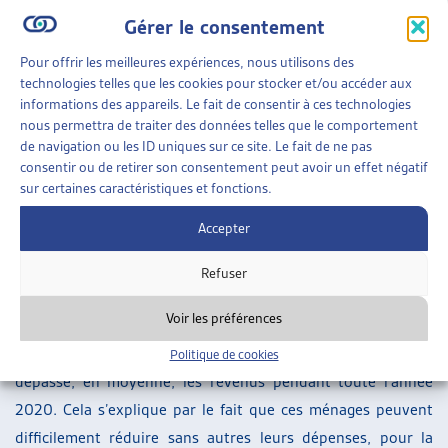
des horaires de travail, soit au chômage. Dans la catégorie
Gérer le consentement
de revenu de 16’000 et plus, ils sont un sixième à se
retrouver dans cette situation.
Pour offrir les meilleures expériences, nous utilisons des
technologies telles que les cookies pour stocker et/ou accéder aux
Des dépenses incompressibles qui dépassent les revenus
informations des appareils. Le fait de consentir à ces technologies
nous permettra de traiter des données telles que le comportement
L’étude du KOF se penche aussi sur l’évolution des dépenses
de navigation ou les ID uniques sur ce site. Le fait de ne pas
consentir ou de retirer son consentement peut avoir un effet négatif
des ménages. Tout d’abord, 50% des ménages indiquent
sur certaines caractéristiques et fonctions.
n’avoir pas moins dépensé que d’habitude. Cela n’empêche
pas une disparité dans les comportements des différents
Accepter
ménages : les ménages aux revenus les plus bas ont
Refuser
dépensé en moyenne 12% de moins et ceux aux revenus les
plus haut 16% de moins.
Voir les préférences
Pour les ménages les plus défavorisés, les dépenses ont
Politique de cookies
dépassé, en moyenne, les revenus pendant toute l’année
2020. Cela s’explique par le fait que ces ménages peuvent
difficilement réduire sans autres leurs dépenses, pour la