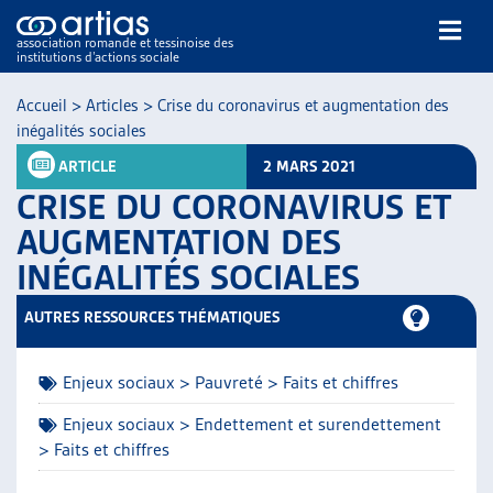
association romande et tessinoise des
institutions d’actions sociale
Rechercher
Accueil
>
Articles
>
Crise du coronavirus et augmentation des
inégalités sociales
ARTICLE
2 MARS 2021
CRISE DU CORONAVIRUS ET
AUGMENTATION DES
INÉGALITÉS SOCIALES
NOS PUBLICATIONS
ARTICLES
AUTRES RESSOURCES THÉMATIQUES
DOSSIERS DU MOIS
VEILLE
Enjeux sociaux > Pauvreté > Faits et chiffres
RESSOURCES
THÉMATIQUES
Enjeux sociaux > Endettement et surendettement
> Faits et chiffres
GUIDE SOCIAL ROMAND
AUTRES