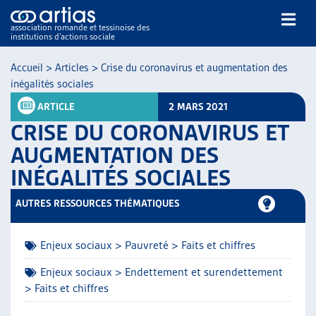
association romande et tessinoise des
institutions d’actions sociale
Rechercher
Accueil
>
Articles
>
Crise du coronavirus et augmentation des
inégalités sociales
ARTICLE
2 MARS 2021
CRISE DU CORONAVIRUS ET
AUGMENTATION DES
INÉGALITÉS SOCIALES
NOS PUBLICATIONS
ARTICLES
AUTRES RESSOURCES THÉMATIQUES
DOSSIERS DU MOIS
VEILLE
Enjeux sociaux > Pauvreté > Faits et chiffres
RESSOURCES
THÉMATIQUES
Enjeux sociaux > Endettement et surendettement
> Faits et chiffres
GUIDE SOCIAL ROMAND
AUTRES