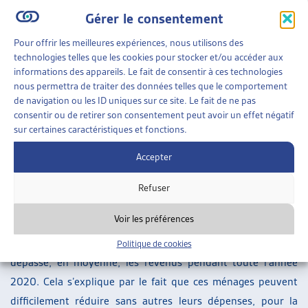
des horaires de travail, soit au chômage. Dans la catégorie
Gérer le consentement
de revenu de 16’000 et plus, ils sont un sixième à se
retrouver dans cette situation.
Pour offrir les meilleures expériences, nous utilisons des
technologies telles que les cookies pour stocker et/ou accéder aux
Des dépenses incompressibles qui dépassent les revenus
informations des appareils. Le fait de consentir à ces technologies
nous permettra de traiter des données telles que le comportement
L’étude du KOF se penche aussi sur l’évolution des dépenses
de navigation ou les ID uniques sur ce site. Le fait de ne pas
consentir ou de retirer son consentement peut avoir un effet négatif
des ménages. Tout d’abord, 50% des ménages indiquent
sur certaines caractéristiques et fonctions.
n’avoir pas moins dépensé que d’habitude. Cela n’empêche
pas une disparité dans les comportements des différents
Accepter
ménages : les ménages aux revenus les plus bas ont
Refuser
dépensé en moyenne 12% de moins et ceux aux revenus les
plus haut 16% de moins.
Voir les préférences
Pour les ménages les plus défavorisés, les dépenses ont
Politique de cookies
dépassé, en moyenne, les revenus pendant toute l’année
2020. Cela s’explique par le fait que ces ménages peuvent
difficilement réduire sans autres leurs dépenses, pour la