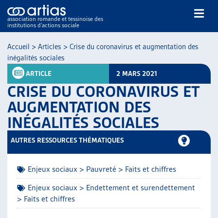
association romande et tessinoise des
institutions d’actions sociale
Rechercher
Accueil
>
Articles
>
Crise du coronavirus et augmentation des
inégalités sociales
ARTICLE
2 MARS 2021
CRISE DU CORONAVIRUS ET
AUGMENTATION DES
INÉGALITÉS SOCIALES
NOS PUBLICATIONS
ARTICLES
AUTRES RESSOURCES THÉMATIQUES
DOSSIERS DU MOIS
VEILLE
Enjeux sociaux > Pauvreté > Faits et chiffres
RESSOURCES
THÉMATIQUES
Enjeux sociaux > Endettement et surendettement
> Faits et chiffres
GUIDE SOCIAL ROMAND
AUTRES