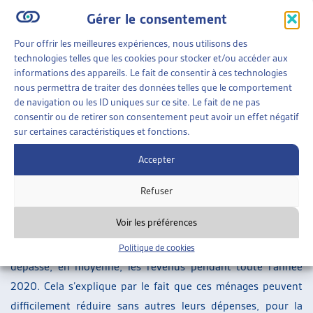
des horaires de travail, soit au chômage. Dans la catégorie
Gérer le consentement
de revenu de 16’000 et plus, ils sont un sixième à se
retrouver dans cette situation.
Pour offrir les meilleures expériences, nous utilisons des
technologies telles que les cookies pour stocker et/ou accéder aux
Des dépenses incompressibles qui dépassent les revenus
informations des appareils. Le fait de consentir à ces technologies
nous permettra de traiter des données telles que le comportement
L’étude du KOF se penche aussi sur l’évolution des dépenses
de navigation ou les ID uniques sur ce site. Le fait de ne pas
consentir ou de retirer son consentement peut avoir un effet négatif
des ménages. Tout d’abord, 50% des ménages indiquent
sur certaines caractéristiques et fonctions.
n’avoir pas moins dépensé que d’habitude. Cela n’empêche
pas une disparité dans les comportements des différents
Accepter
ménages : les ménages aux revenus les plus bas ont
Refuser
dépensé en moyenne 12% de moins et ceux aux revenus les
plus haut 16% de moins.
Voir les préférences
Pour les ménages les plus défavorisés, les dépenses ont
Politique de cookies
dépassé, en moyenne, les revenus pendant toute l’année
2020. Cela s’explique par le fait que ces ménages peuvent
difficilement réduire sans autres leurs dépenses, pour la