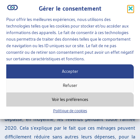
des horaires de travail, soit au chômage. Dans la catégorie
Gérer le consentement
de revenu de 16’000 et plus, ils sont un sixième à se
retrouver dans cette situation.
Pour offrir les meilleures expériences, nous utilisons des
technologies telles que les cookies pour stocker et/ou accéder aux
Des dépenses incompressibles qui dépassent les revenus
informations des appareils. Le fait de consentir à ces technologies
nous permettra de traiter des données telles que le comportement
L’étude du KOF se penche aussi sur l’évolution des dépenses
de navigation ou les ID uniques sur ce site. Le fait de ne pas
consentir ou de retirer son consentement peut avoir un effet négatif
des ménages. Tout d’abord, 50% des ménages indiquent
sur certaines caractéristiques et fonctions.
n’avoir pas moins dépensé que d’habitude. Cela n’empêche
pas une disparité dans les comportements des différents
Accepter
ménages : les ménages aux revenus les plus bas ont
Refuser
dépensé en moyenne 12% de moins et ceux aux revenus les
plus haut 16% de moins.
Voir les préférences
Pour les ménages les plus défavorisés, les dépenses ont
Politique de cookies
dépassé, en moyenne, les revenus pendant toute l’année
2020. Cela s’explique par le fait que ces ménages peuvent
difficilement réduire sans autres leurs dépenses, pour la