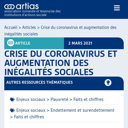
association romande et tessinoise des
institutions d’actions sociale
Rechercher
Accueil
>
Articles
>
Crise du coronavirus et augmentation des
inégalités sociales
ARTICLE
2 MARS 2021
CRISE DU CORONAVIRUS ET
AUGMENTATION DES
INÉGALITÉS SOCIALES
NOS PUBLICATIONS
ARTICLES
AUTRES RESSOURCES THÉMATIQUES
DOSSIERS DU MOIS
VEILLE
Enjeux sociaux > Pauvreté > Faits et chiffres
RESSOURCES
THÉMATIQUES
Enjeux sociaux > Endettement et surendettement
> Faits et chiffres
GUIDE SOCIAL ROMAND
AUTRES