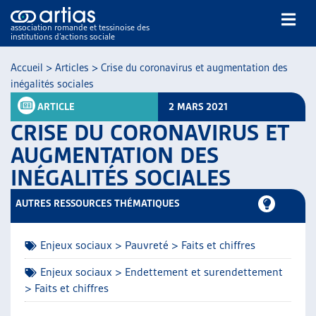
association romande et tessinoise des
institutions d’actions sociale
Rechercher
Accueil
>
Articles
>
Crise du coronavirus et augmentation des
inégalités sociales
ARTICLE
2 MARS 2021
CRISE DU CORONAVIRUS ET
AUGMENTATION DES
INÉGALITÉS SOCIALES
NOS PUBLICATIONS
ARTICLES
AUTRES RESSOURCES THÉMATIQUES
DOSSIERS DU MOIS
VEILLE
Enjeux sociaux > Pauvreté > Faits et chiffres
RESSOURCES
THÉMATIQUES
Enjeux sociaux > Endettement et surendettement
> Faits et chiffres
GUIDE SOCIAL ROMAND
AUTRES