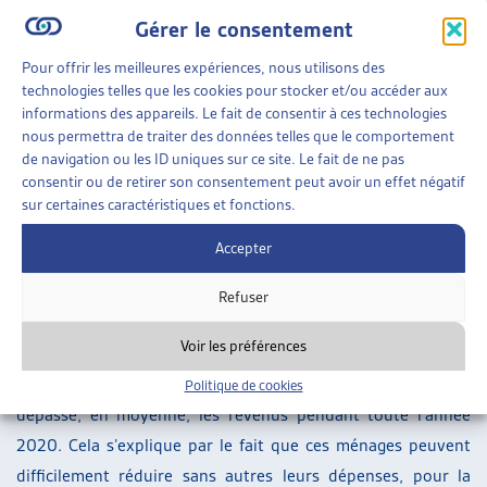
des horaires de travail, soit au chômage. Dans la catégorie
Gérer le consentement
de revenu de 16’000 et plus, ils sont un sixième à se
retrouver dans cette situation.
Pour offrir les meilleures expériences, nous utilisons des
technologies telles que les cookies pour stocker et/ou accéder aux
Des dépenses incompressibles qui dépassent les revenus
informations des appareils. Le fait de consentir à ces technologies
nous permettra de traiter des données telles que le comportement
L’étude du KOF se penche aussi sur l’évolution des dépenses
de navigation ou les ID uniques sur ce site. Le fait de ne pas
consentir ou de retirer son consentement peut avoir un effet négatif
des ménages. Tout d’abord, 50% des ménages indiquent
sur certaines caractéristiques et fonctions.
n’avoir pas moins dépensé que d’habitude. Cela n’empêche
pas une disparité dans les comportements des différents
Accepter
ménages : les ménages aux revenus les plus bas ont
Refuser
dépensé en moyenne 12% de moins et ceux aux revenus les
plus haut 16% de moins.
Voir les préférences
Pour les ménages les plus défavorisés, les dépenses ont
Politique de cookies
dépassé, en moyenne, les revenus pendant toute l’année
2020. Cela s’explique par le fait que ces ménages peuvent
difficilement réduire sans autres leurs dépenses, pour la