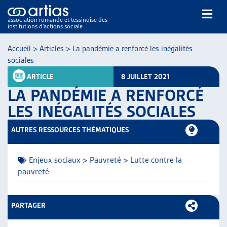
association romande et tessinoise des
institutions d’actions sociale
Rechercher
Accueil
>
Articles
>
La pandémie a renforcé les inégalités
sociales
ARTICLE
8 JUILLET 2021
LA PANDÉMIE A RENFORCÉ
LES INÉGALITÉS SOCIALES
NOS PUBLICATIONS
AUTRES RESSOURCES THÉMATIQUES
ARTICLES
DOSSIERS DU MOIS
Enjeux sociaux > Pauvreté > Lutte contre la
VEILLE
pauvreté
RESSOURCES
THÉMATIQUES
PARTAGER
GUIDE SOCIAL ROMAND
AUTRES