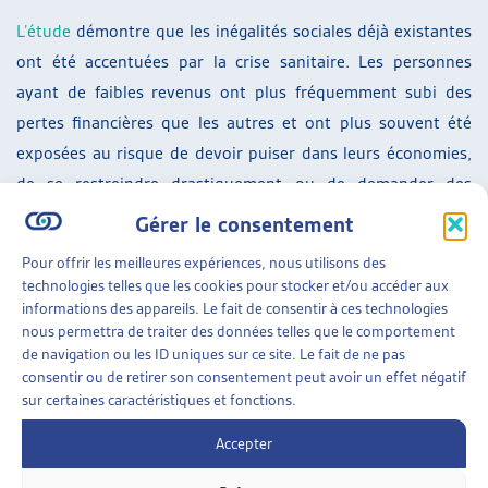
L’étude
démontre que les inégalités sociales déjà existantes
ont été accentuées par la crise sanitaire. Les personnes
ayant de faibles revenus ont plus fréquemment subi des
pertes financières que les autres et ont plus souvent été
exposées au risque de devoir puiser dans leurs économies,
de se restreindre drastiquement ou de demander des
prestations sociales.
Gérer le consentement
SUR LE MÊME THÈME…
Pour offrir les meilleures expériences, nous utilisons des
technologies telles que les cookies pour stocker et/ou accéder aux
DOSSIER DU MOIS
informations des appareils. Le fait de consentir à ces technologies
nous permettra de traiter des données telles que le comportement
ENTRE VISIBLE ET INVISIBLE : INÉGALITÉS SOCIO-
de navigation ou les ID uniques sur ce site. Le fait de ne pas
ÉCONOMIQUES À L’ÉCOLE ET EN FORMATION
consentir ou de retirer son consentement peut avoir un effet négatif
L’école d’aujourd’hui se veut inclusive et affiche
sur certaines caractéristiques et fonctions.
volontiers l’ambition d’accueillir la diversité des élèves
dans ses multiples manifestations. Les récits des
Accepter
actrices et des acteurs [...]