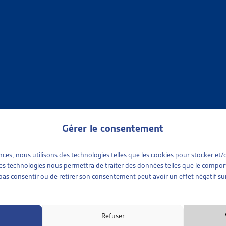
ires en constituent aussi une part non négligeable.
e joue un rôle important que pour la partie la plus riche de la po
t impacts des transferts
galement que, si l’on considère les transferts économiques dans
iaires du système, car ils perçoivent plus en termes de prestatio
our les 10% les plus pauvres, le revenu après transferts double, 
hes, les revenus passent en moyenne de 167’580.- à 144’965.- fra
Gérer le consentement
ons de transfert occasionnent 70% de l’effet redistributif total : l
vies par les prestations sous condition de ressources. Les 30% r
ences, nous utilisons des technologies telles que les cookies pour stocker e
aux impôts directs.
 ces technologies nous permettra de traiter des données telles que le compo
e pas consentir ou de retirer son consentement peut avoir un effet négatif sur
 cantonales
 de l’article examinent également les différences cantonales 
Refuser
entre les cantons d’Argovie, de Saint-Gall, de Lucerne et du Va