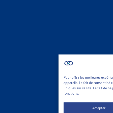
complémenta
La fortune n
Importance e
Soulignons é
sont bénéfic
s’inverse. P
des plus ric
Les prestati
de l’AI, sui
Pour offrir les meilleures expéri
particulier 
appareils. Le fait de consentir à
uniques sur ce site. Le fait de n
Différences
fonctions.
Les auteurs
Accepter
différences 