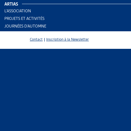
ARTIAS
L’ASSOCIATION
Dans un arti
PROJETS ET ACTIVITÉS
de revenus e
JOURNÉES D’AUTOMNE
Les transfer
Contact
|
Inscription à la Newsletter
Il y est rap
prestations 
des prestat
l’aide sociale
Parmi la pop
seront compl
des revenus 
« working p
Après le dép
(qui const