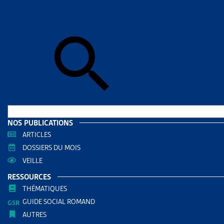
Accueil
>
Art
ARTICL
LA RE
TRAN
AUTRES RE
Financ
NOS PUBLICATIONS
Enjeux
ARTICLES
DOSSIERS DU MOIS
Assura
VEILLE
RESSOURCES
PARTAGER
THÉMATIQUES
GUIDE SOCIAL ROMAND
AUTRES