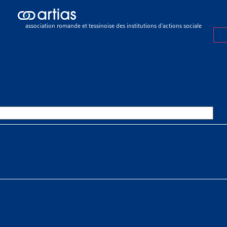
icles
>
La redistribution par les impôts et transferts sociaux en Suisse
association romande et tessinoise des institutions d’actions sociale
E
14 DÉCEMBRE 2021
DISTRIBUTION PAR LES IMPÔTS
SFERTS SOCIAUX EN SUISSE
SSOURCES THÉMATIQUES
es > Impôts > Faits et chiffres
 sociaux > Pauvreté > Faits et chiffres
nces sociales > Faits et chiffres