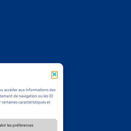
pulation.
 leur ensemble, les 60% « les plus pauvres » de la population
ns sociales qu’ils ne paient. Ce n’est qu’ensuite que le rapport
en passant de 10’045.- à 26’200.- francs par an. Pour le groupe
ncs par an.
es instruments les plus redistributifs sont les rentes de l’AVS et
estants de l’effet redistributif sont imputables aux impôts, en
t/ou accéder aux informations des
rtement de navigation ou les ID
 certaines caractéristiques et
en matière d’inégalités de revenus et de redistribution. Les
Voir les préférences
lais sont minimes. Dans le Canton de Genève, en revanche, l’on