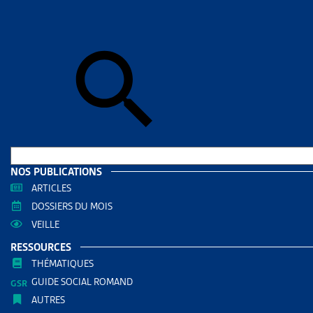
Accueil
>
Art
ARTICL
LA RE
TRAN
AUTRES RE
Financ
NOS PUBLICATIONS
Enjeux
ARTICLES
DOSSIERS DU MOIS
Assura
VEILLE
RESSOURCES
PARTAGER
THÉMATIQUES
GUIDE SOCIAL ROMAND
AUTRES