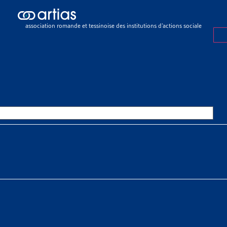
icles
>
La redistribution par les impôts et transferts sociaux en Suisse
association romande et tessinoise des institutions d’actions sociale
E
14 DÉCEMBRE 2021
DISTRIBUTION PAR LES IMPÔTS
SFERTS SOCIAUX EN SUISSE
SSOURCES THÉMATIQUES
es > Impôts > Faits et chiffres
 sociaux > Pauvreté > Faits et chiffres
nces sociales > Faits et chiffres