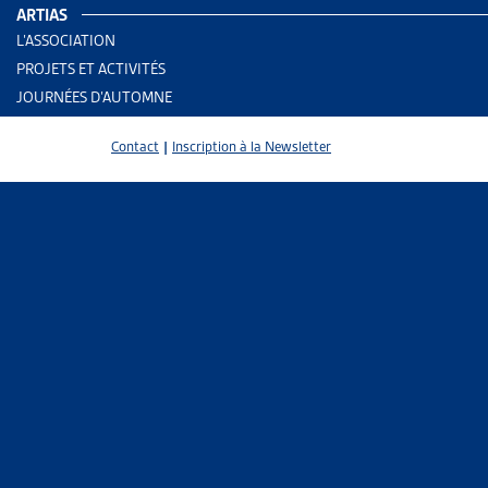
ARTIAS
L’ASSOCIATION
Dans un arti
PROJETS ET ACTIVITÉS
de revenus e
JOURNÉES D’AUTOMNE
Les transfer
Contact
|
Inscription à la Newsletter
Il y est rap
prestations 
des prestat
l’aide sociale
Parmi la pop
seront compl
des revenus 
« working p
Après le dép
(qui const