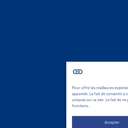
complémenta
La fortune n
Importance e
Soulignons é
sont bénéfic
s’inverse. P
des plus ric
Les prestati
de l’AI, sui
Pour offrir les meilleures expéri
particulier 
appareils. Le fait de consentir à
uniques sur ce site. Le fait de n
Différences
fonctions.
Les auteurs
Accepter
différences 