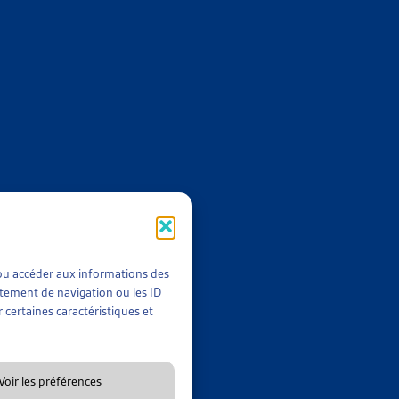
pulation.
 leur ensemble, les 60% « les plus pauvres » de la population
ns sociales qu’ils ne paient. Ce n’est qu’ensuite que le rapport
en passant de 10’045.- à 26’200.- francs par an. Pour le groupe
ncs par an.
es instruments les plus redistributifs sont les rentes de l’AVS et
estants de l’effet redistributif sont imputables aux impôts, en
t/ou accéder aux informations des
rtement de navigation ou les ID
 certaines caractéristiques et
en matière d’inégalités de revenus et de redistribution. Les
Voir les préférences
lais sont minimes. Dans le Canton de Genève, en revanche, l’on