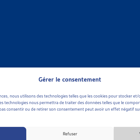
ires en constituent aussi une part non négligeable.
e joue un rôle important que pour la partie la plus riche de la po
t impacts des transferts
galement que, si l’on considère les transferts économiques dans
iaires du système, car ils perçoivent plus en termes de prestatio
our les 10% les plus pauvres, le revenu après transferts double, 
hes, les revenus passent en moyenne de 167’580.- à 144’965.- fra
Gérer le consentement
ons de transfert occasionnent 70% de l’effet redistributif total : l
vies par les prestations sous condition de ressources. Les 30% r
ences, nous utilisons des technologies telles que les cookies pour stocker e
aux impôts directs.
 ces technologies nous permettra de traiter des données telles que le compo
e pas consentir ou de retirer son consentement peut avoir un effet négatif sur
 cantonales
 de l’article examinent également les différences cantonales 
Refuser
entre les cantons d’Argovie, de Saint-Gall, de Lucerne et du Va