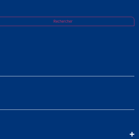
Rechercher
 LE
sendettement