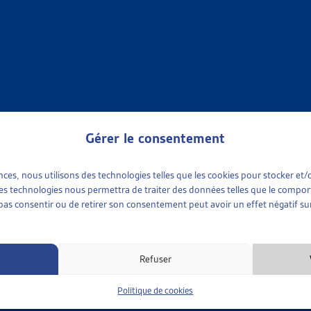
 loi genevois fait suite au programme cantonal de lutte contre 
014, puis sous forme pérenne depuis 2015. Constatant son manqu
ouche pas suffisamment les jeunes), le conseil d’Etat genevois 
plus efficacement contre le surendettement.
 loi se base sur quatre axes visant à renforcer le programme actue
Gérer le consentement
ication des causes structurelles du surendettement ;
ion et la sensibilisation ;
ences, nous utilisons des technologies telles que les cookies pour stocker e
 ces technologies nous permettra de traiter des données telles que le compo
ion précoce ;
e pas consentir ou de retirer son consentement peut avoir un effet négatif sur
l et le soutien à l’assainissement de la situation financière et au
 des similitudes entre le projet du Grand Conseil de Genève et 
Refuser
er
831.3), entrée en vigueur le 1
janvier 2021 dans le canton de Ne
Politique de cookies
rendettement qui s’articule sur trois axes :