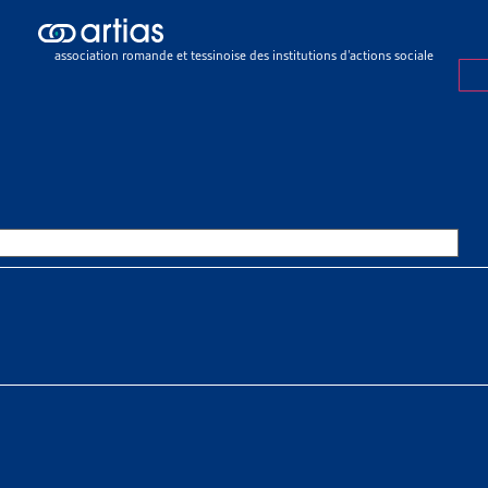
icles
>
Genève : un projet de loi contre le surendettement
association romande et tessinoise des institutions d’actions sociale
E
1 FÉVRIER 2022
E : UN PROJET DE LOI CONTRE
NDETTEMENT
SSOURCES THÉMATIQUES
x sociaux > Endettement et surendettement
x sociaux > Endettement et surendettement > Prévention et dé