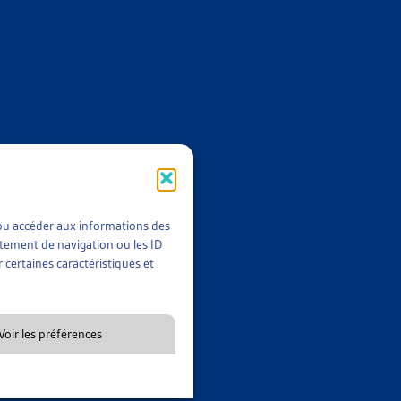
le surendettement (PCLS), débuté sous forme d’un projet pilote
e d’efficacité dans certains domaines (notamment le fait que
décide donc, pour la première fois, d’élaborer une base légale
l :
t/ou accéder aux informations des
rtement de navigation ou les ID
 certaines caractéristiques et
 désendettement.
la loi sur la lutte et la prévention contre le surendettement
Voir les préférences
uchâtel. Celle-ci met en place un dispositif relatif à la lutte