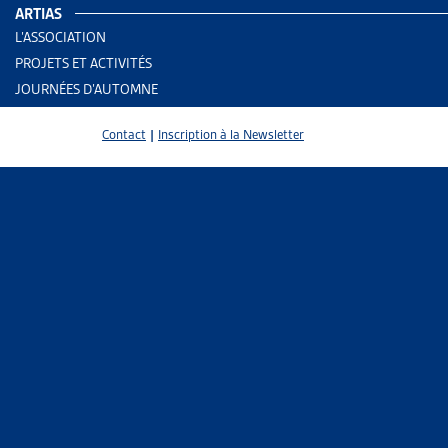
A l’occasi
ARTIAS
surendettem
L’ASSOCIATION
rapidement 
PROJETS ET ACTIVITÉS
personnes s
JOURNÉES D’AUTOMNE
En Suisse, r
Contact
|
Inscription à la Newsletter
dans un mén
finances pu
spécialistes
20% des pou
créancier im
un dispositi
Dans le can
Alternative 
faire face a
les personne