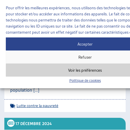
0373.html#id_18b91f23b07407098db143ae6aa89bb5
Pour offrir les meilleures expériences, nous utilisons des technologies te
pour stocker et/ou accéder aux informations des appareils. Le fait de co
SUR LE MÊME THÈME…
technologies nous permettra de traiter des données telles que le comp
20 JANVIER 2025
navigation ou les ID uniques sur ce site. Le fait de ne pas consentir ou de
consentement peut avoir un effet négatif sur certaines caractéristiques 
UN NOUVEAU PLAN FÉDÉRAL POUR LUTTER
Accepter
CONTRE LA PAUVRETÉ EN SUISSE
Le 20 décembre 2024, le Conseil fédéral a adopté un
Refuser
plan pour développer et renforcer sa politique
nationale de lutte contre la pauvreté, en concertation
Voir les préférences
avec les cantons, les communes et les acteurs de la
société civile[1]. Ce nouveau cadre vise à réduire la
Politique de cookies
pauvreté en Suisse qui touchait, en 2022, 8,2% de la
population […]
Lutte contre la pauvreté
17 DÉCEMBRE 2024