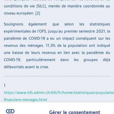
conditions de vie (SILC), menée de manière coordonnée au
niveau européen. [2]
Soulignons également que selon les statistiques
expérimentales de l’OFS, jusqu’au premier semestre 2021, la
pandémie de COVID-19 a eu un impact conséquent sur les
revenus des ménages. 11,3% de la population ont indiqué
une baisse de leurs revenus en lien avec la pandémie du
COVID-19, particulièrement dans les groupes déjà
défavorisés avant la crise.
1
https://www.bfs.admin.ch/bfs/fr/home/statistiques/population
financiere-menages.html
2
https://www.bfs.admin.ch/bfs/fr/home.gnpdetail.2022-
Gérer le consentement