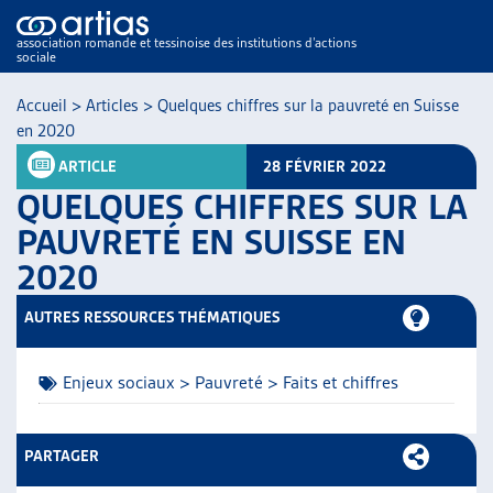
association romande et tessinoise des institutions d’actions
sociale
Accueil
>
Articles
>
Quelques chiffres sur la pauvreté en Suisse
en 2020
ARTICLE
28 FÉVRIER 2022
QUELQUES CHIFFRES SUR LA
PAUVRETÉ EN SUISSE EN
2020
NOS PUBLICATIONS
ARTICLES
AUTRES RESSOURCES THÉMATIQUES
DOSSIERS DU MOIS
VEILLE
Enjeux sociaux > Pauvreté > Faits et chiffres
RESSOURCES
THÉMATIQUES
GUIDE SOCIAL ROMAND
PARTAGER
AUTRES