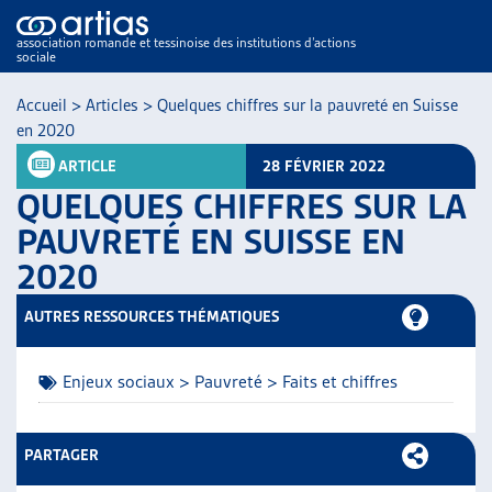
association romande et tessinoise des institutions d’actions
sociale
Accueil
>
Articles
>
Quelques chiffres sur la pauvreté en Suisse
en 2020
ARTICLE
28 FÉVRIER 2022
QUELQUES CHIFFRES SUR LA
PAUVRETÉ EN SUISSE EN
2020
NOS PUBLICATIONS
ARTICLES
AUTRES RESSOURCES THÉMATIQUES
DOSSIERS DU MOIS
VEILLE
Enjeux sociaux > Pauvreté > Faits et chiffres
RESSOURCES
THÉMATIQUES
GUIDE SOCIAL ROMAND
PARTAGER
AUTRES