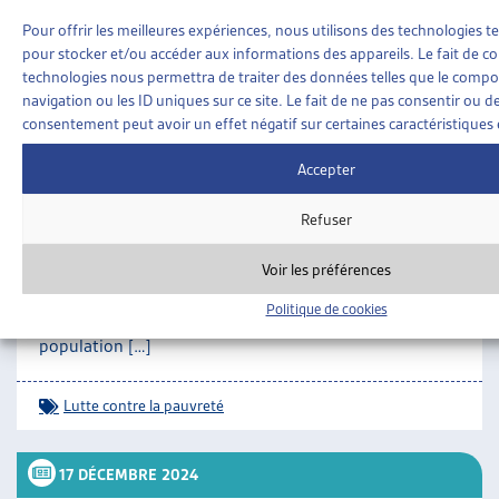
0373.html#id_18b91f23b07407098db143ae6aa89bb5
Pour offrir les meilleures expériences, nous utilisons des technologies te
pour stocker et/ou accéder aux informations des appareils. Le fait de co
SUR LE MÊME THÈME…
technologies nous permettra de traiter des données telles que le comp
20 JANVIER 2025
navigation ou les ID uniques sur ce site. Le fait de ne pas consentir ou de
consentement peut avoir un effet négatif sur certaines caractéristiques 
UN NOUVEAU PLAN FÉDÉRAL POUR LUTTER
Accepter
CONTRE LA PAUVRETÉ EN SUISSE
Le 20 décembre 2024, le Conseil fédéral a adopté un
Refuser
plan pour développer et renforcer sa politique
nationale de lutte contre la pauvreté, en concertation
Voir les préférences
avec les cantons, les communes et les acteurs de la
société civile[1]. Ce nouveau cadre vise à réduire la
Politique de cookies
pauvreté en Suisse qui touchait, en 2022, 8,2% de la
population […]
Lutte contre la pauvreté
17 DÉCEMBRE 2024