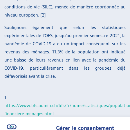
conditions de vie (SILC), menée de manière coordonnée au
niveau européen. [2]
Soulignons également que selon les statistiques
expérimentales de l’OFS, jusqu’au premier semestre 2021, la
pandémie de COVID-19 a eu un impact conséquent sur les
revenus des ménages. 11,3% de la population ont indiqué
une baisse de leurs revenus en lien avec la pandémie du
COVID-19, particulièrement dans les groupes déjà
défavorisés avant la crise.
1
https://www.bfs.admin.ch/bfs/fr/home/statistiques/population
financiere-menages.html
2
https://www.bfs.admin.ch/bfs/fr/home.gnpdetail.2022-
Gérer le consentement