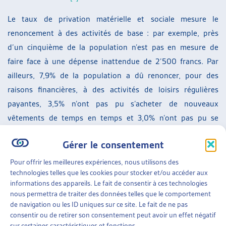
Le taux de privation matérielle et sociale mesure le
renoncement à des activités de base : par exemple, près
d’un cinquième de la population n’est pas en mesure de
faire face à une dépense inattendue de 2’500 francs. Par
ailleurs, 7,9% de la population a dû renoncer, pour des
raisons financières, à des activités de loisirs régulières
payantes, 3,5% n’ont pas pu s’acheter de nouveaux
vêtements de temps en temps et 3,0% n’ont pas pu se
permettre de rencontrer des amis ou de la famille au moins
Gérer le consentement
une fois par mois pour manger ou boire un verre.
Pour offrir les meilleures expériences, nous utilisons des
Rappelons que le seuil de pauvreté est basé sur les normes
technologies telles que les cookies pour stocker et/ou accéder aux
d’aide sociale de la Conférence suisse des institutions
informations des appareils. Le fait de consentir à ces technologies
nous permettra de traiter des données telles que le comportement
d’action sociale (CSIAS) et se situait, en valeur moyenne pour
de navigation ou les ID uniques sur ce site. Le fait de ne pas
l’année 2021, à 2’289 francs pour une personne seule et à
consentir ou de retirer son consentement peut avoir un effet négatif
3’989 francs pour une famille de deux adultes. Soulignons
sur certaines caractéristiques et fonctions.