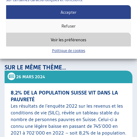
que parmi la population active occupée, donc les personnes
Accepter
qui travaillent, 4,2%, soit 157’000 d’entre-elles, ne
disposaient pas d’un revenu supérieur au seuil de pauvreté.
Refuser
Voir les préférences
[1]
https://artias.ch/2022/02/quelques-chiffres-sur-la-
Politique de cookies
pauvrete-en-suisse-en-2020/
, 15.056.2023.
SUR LE MÊME THÈME…
26 MARS 2024
8,2% DE LA POPULATION SUISSE VIT DANS LA
PAUVRETÉ
Les résultats de l’enquête 2022 sur les revenus et les
conditions de vie (SILC), révèle un tableau stable du
nombre de personnes pauvres en Suisse. Celui-ci a
connu une légère baisse en passant de 745’000 en
2021 à 702’000 en 2022 – soit 8,2% de la population.