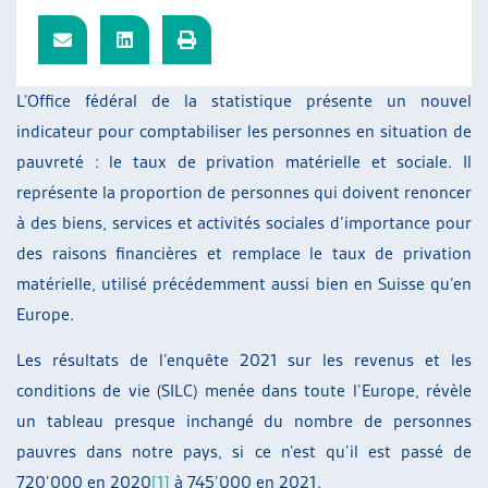
ARTIAS
L’ASSOCIATION
PROJETS ET ACTIVITÉS
L’Office fédéral de la statistique présente un nouvel
JOURNÉES D’AUTOMNE
indicateur pour comptabiliser les personnes en situation de
pauvreté : le taux de privation matérielle et sociale. Il
représente la proportion de personnes qui doivent renoncer
à des biens, services et activités sociales d’importance pour
des raisons financières et remplace le taux de privation
matérielle, utilisé précédemment aussi bien en Suisse qu’en
Europe.
Les résultats de l’enquête 2021 sur les revenus et les
conditions de vie (SILC) menée dans toute l’Europe, révèle
un tableau presque inchangé du nombre de personnes
pauvres dans notre pays, si ce n’est qu’il est passé de
720’000 en 2020
[1]
à 745’000 en 2021.