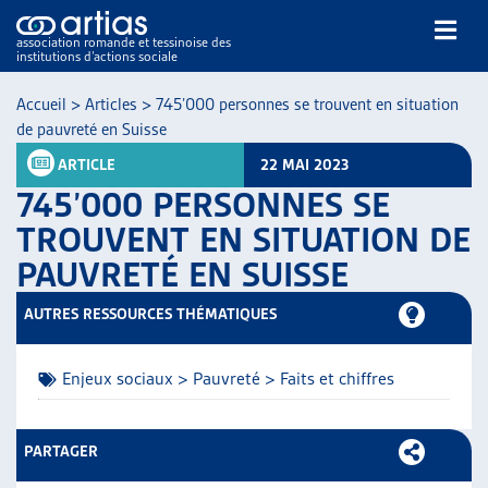
association romande et tessinoise des
institutions d’actions sociale
Rechercher
Accueil
>
Articles
>
745’000 personnes se trouvent en situation
de pauvreté en Suisse
ARTICLE
22 MAI 2023
745’000 PERSONNES SE
TROUVENT EN SITUATION DE
PAUVRETÉ EN SUISSE
NOS PUBLICATIONS
ARTICLES
AUTRES RESSOURCES THÉMATIQUES
DOSSIERS DU MOIS
VEILLE
Enjeux sociaux > Pauvreté > Faits et chiffres
RESSOURCES
THÉMATIQUES
GUIDE SOCIAL ROMAND
PARTAGER
AUTRES