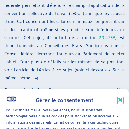
fédérale permettant d’étendre le champ d’application de la
convention collective de travail (LECCT) afin que les clauses
d’une CCT concernant les salaires minimaux l’emportent sur
le droit cantonal, même si les premiers sont inférieurs aux
seconds. Cet objet, découlant de la motion
20.4738
, est
donc transmis au Conseil des États. Soulignons que le
Conseil fédéral demande toujours au Parlement de rejeter
l’objet. Pour plus de détails sur les raisons de sa position,
voir l’article de l’Artias à ce sujet (voir ci-dessous « Sur le
même thème… »).
En revanche, le Conseil national n’est pas entré en matière
sur l’initiative parlementaire
18.455
qui visait à accorder la
Gérer le consentement
qualité de personne exerçant une activité lucrative
Pour offrir les meilleures expériences, nous utilisons des
indépendante en tenant compte du contrat conclu entre les
technologies telles que les cookies pour stocker et/ou accéder aux
parties. L’objet est donc définitivement liquidé. Pour rappel,
informations des appareils. Le fait de consentir à ces technologies
nous permettra de traiter des données telles que le comportement