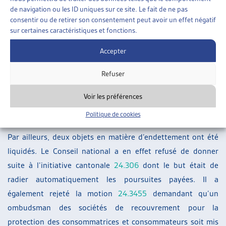
l’Artias a publié en juin 2025 un article à ce propos (voir ci-
de navigation ou les ID uniques sur ce site. Le fait de ne pas
dessous « Sur le même thème… »).
consentir ou de retirer son consentement peut avoir un effet négatif
sur certaines caractéristiques et fonctions.
Endettement
Accepter
Le Conseil national a adhéré à la proposition de
modification du Conseil des États de la motion
20.3067
qui
Refuser
souhaite réduire les émoluments en matière de poursuite et
Voir les préférences
de faillite. L’objet est transmis au Conseil fédéral pour
Politique de cookies
rédiger un projet de loi.
Par ailleurs, deux objets en matière d’endettement ont été
liquidés. Le Conseil national a en effet refusé de donner
suite à l’initiative cantonale
24.306
dont le but était de
radier automatiquement les poursuites payées. Il a
également rejeté la motion
24.3455
demandant qu’un
ombudsman des sociétés de recouvrement pour la
protection des consommatrices et consommateurs soit mis