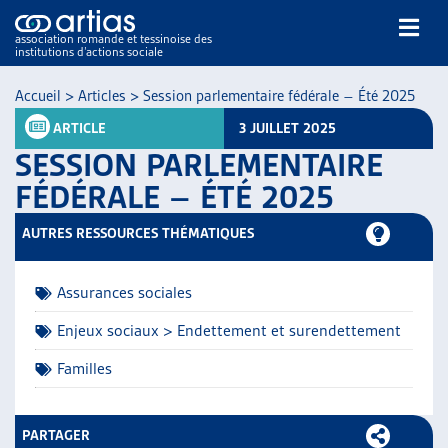
association romande et tessinoise des
institutions d’actions sociale
Rechercher
Accueil
>
Articles
>
Session parlementaire fédérale – Été 2025
ARTICLE
3 JUILLET 2025
SESSION PARLEMENTAIRE
FÉDÉRALE – ÉTÉ 2025
AUTRES RESSOURCES THÉMATIQUES
NOS PUBLICATIONS
ARTICLES
Assurances sociales
DOSSIERS DU MOIS
VEILLE
Enjeux sociaux > Endettement et surendettement
RESSOURCES
Familles
THÉMATIQUES
GUIDE SOCIAL ROMAND
AUTRES
PARTAGER