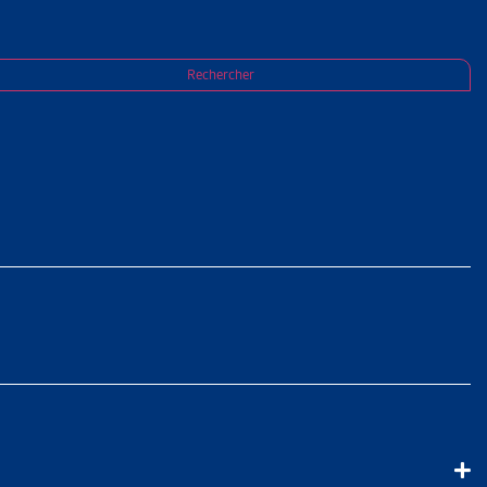
Rechercher
– ÉTÉ