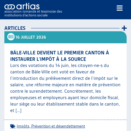
association romande et tessinoise des
institutions d’actions sociale
Rechercher
ARTICLES
16 JUILLET 2026
BÂLE-VILLE DEVIENT LE PREMIER CANTON À
INSTAURER L’IMPÔT À LA SOURCE
Lors des votations du 14 juin, les citoyen-ne-s du
canton de Bâle-Ville ont voté en faveur de
NOS PUBLICATIONS
l’introduction du prélèvement direct de l’impôt sur le
ARTICLES
salaire, une réforme majeure en matière de prévention
DOSSIERS DU MOIS
contre le surendettement. Concrètement, les
VEILLE
employeuses et employeurs ayant leur domicile fiscal,
leur siège ou leur établissement stable dans le canton,
RESSOURCES
et […]
THÉMATIQUES
GUIDE SOCIAL ROMAND
Impôts
,
Prévention et désendettement
AUTRES