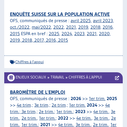
ENQUÊTE SUISSE SUR LA POPULATION ACTIVE
OFS, communiqués de presse :
avril 2025
,
avril 2023
,
oct./2022
,
mai/2022
,
2022
,
2021
,
2019
,
2018
,
2016
,
2015
ESPA en bref :
2025
,
2024
,
2023
,
2021
,
2020
,
2019
,
2018
,
2017
,
2016
,
2015
Chiffres à l'appui
ENJEUX SOCIAUX
»
TRAVAIL
»
CHIFFRES À L’APPUI
BAROMÈTRE DE L’EMPLOI
OFS, communiqués de presse :
2026
>>
1er trim.
2025
>>
4e trim
.;
3e trim
.;
2e trim
.;
1er trim.
2024
>>
4e
trim.; 3e trim
.;
2e trim.
;
1er trim.
;
2023
>>
4e trim.
,
3e
trim.
,
2e trim.
,
1er trim.
;
2022
>>
4e trim.
,
3e trim.
,
2e
trim.
,
1er trim.
;
2021
>>
4e trim.
,
3e trim.
,
2e trim.
,
1er