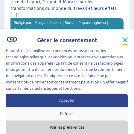
titre de Lepori, Greppi et Marazzi sur les
transformations du monde du travail et leurs effets
[...]
Rédigé par
: Morgane Kuehni | Romain Papaevanghelou |
Romain Descloux
Gérer le consentement
Téléchargement :
Dossier du mois complet
Pour offrir les meilleures expériences, nous utilisons des
technologies telles que les cookies pour stocker et/ou accéder aux
informations des appareils. Le fait de consentir à ces technologies
DOSSIER DU MOIS
• DÉCEMBRE 2025
nous permettra de traiter des données telles que le comportement
de navigation ou les ID uniques sur ce site. Le fait de ne pas
consentir ou de retirer son consentement peut avoir un effet négatif
LE LOGEMENT DE TRANSITION : UNE « CHAMBRE
sur certaines caractéristiques et fonctions.
À SOI » DANS LES INTERSTICES
Offrir aux personnes en situation de précarité
Accepter
résidentielle un refuge et une opportunité de
retrouver une stabilité : C’est la vocation des
Refuser
différents logements de [...]
Rédigé par
: Karine Clerc
Voir les préférences