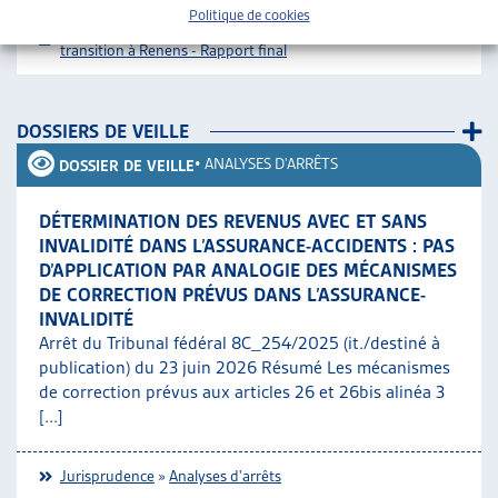
Politique de cookies
Téléchargement :
Dossier du mois complet
Logements de
transition à Renens - Rapport final
DOSSIERS DE VEILLE
•
ANALYSES D'ARRÊTS
DOSSIER DE VEILLE
DÉTERMINATION DES REVENUS AVEC ET SANS
INVALIDITÉ DANS L’ASSURANCE-ACCIDENTS : PAS
D’APPLICATION PAR ANALOGIE DES MÉCANISMES
DE CORRECTION PRÉVUS DANS L’ASSURANCE-
INVALIDITÉ
Arrêt du Tribunal fédéral 8C_254/2025 (it./destiné à
publication) du 23 juin 2026 Résumé Les mécanismes
de correction prévus aux articles 26 et 26bis alinéa 3
[...]
Jurisprudence
»
Analyses d'arrêts