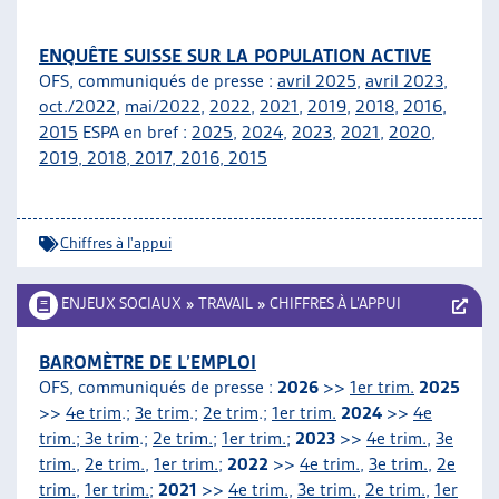
ENQUÊTE SUISSE SUR LA POPULATION ACTIVE
OFS, communiqués de presse :
avril 2025
,
avril 2023
,
oct./2022
,
mai/2022
,
2022
,
2021
,
2019
,
2018
,
2016
,
2015
ESPA en bref :
2025
,
2024
,
2023
,
2021
,
2020
,
2019
,
2018
,
2017
,
2016
,
2015
Chiffres à l'appui
ENJEUX SOCIAUX
»
TRAVAIL
»
CHIFFRES À L’APPUI
BAROMÈTRE DE L’EMPLOI
OFS, communiqués de presse :
2026
>>
1er trim.
2025
>>
4e trim
.;
3e trim
.;
2e trim
.;
1er trim.
2024
>>
4e
trim.; 3e trim
.;
2e trim.
;
1er trim.
;
2023
>>
4e trim.
,
3e
trim.
,
2e trim.
,
1er trim.
;
2022
>>
4e trim.
,
3e trim.
,
2e
trim.
,
1er trim.
;
2021
>>
4e trim.
,
3e trim.
,
2e trim.
,
1er