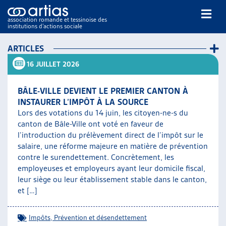
association romande et tessinoise des
institutions d’actions sociale
Rechercher
ARTICLES
16 JUILLET 2026
BÂLE-VILLE DEVIENT LE PREMIER CANTON À
INSTAURER L’IMPÔT À LA SOURCE
Lors des votations du 14 juin, les citoyen-ne-s du
canton de Bâle-Ville ont voté en faveur de
NOS PUBLICATIONS
l’introduction du prélèvement direct de l’impôt sur le
ARTICLES
salaire, une réforme majeure en matière de prévention
DOSSIERS DU MOIS
contre le surendettement. Concrètement, les
VEILLE
employeuses et employeurs ayant leur domicile fiscal,
leur siège ou leur établissement stable dans le canton,
RESSOURCES
et […]
THÉMATIQUES
GUIDE SOCIAL ROMAND
Impôts
,
Prévention et désendettement
AUTRES