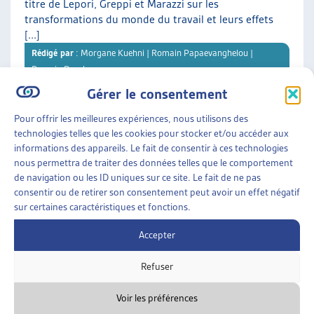
titre de Lepori, Greppi et Marazzi sur les
transformations du monde du travail et leurs effets
[...]
Rédigé par
: Morgane Kuehni | Romain Papaevanghelou |
Romain Descloux
Gérer le consentement
Téléchargement :
Dossier du mois complet
Pour offrir les meilleures expériences, nous utilisons des
technologies telles que les cookies pour stocker et/ou accéder aux
informations des appareils. Le fait de consentir à ces technologies
DOSSIER DU MOIS
• DÉCEMBRE 2025
nous permettra de traiter des données telles que le comportement
de navigation ou les ID uniques sur ce site. Le fait de ne pas
consentir ou de retirer son consentement peut avoir un effet négatif
LE LOGEMENT DE TRANSITION : UNE « CHAMBRE
sur certaines caractéristiques et fonctions.
À SOI » DANS LES INTERSTICES
Offrir aux personnes en situation de précarité
Accepter
résidentielle un refuge et une opportunité de
retrouver une stabilité : C’est la vocation des
Refuser
différents logements de [...]
Rédigé par
: Karine Clerc
Voir les préférences