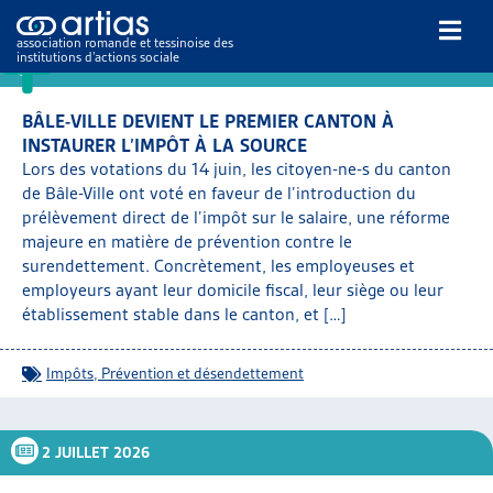
Articles
association romande et tessinoise des
institutions d’actions sociale
16 JUILLET 2026
Rechercher
BÂLE-VILLE DEVIENT LE PREMIER CANTON À
INSTAURER L’IMPÔT À LA SOURCE
Lors des votations du 14 juin, les citoyen-ne-s du canton
de Bâle-Ville ont voté en faveur de l’introduction du
prélèvement direct de l’impôt sur le salaire, une réforme
majeure en matière de prévention contre le
surendettement. Concrètement, les employeuses et
NOS PUBLICATIONS
employeurs ayant leur domicile fiscal, leur siège ou leur
ARTICLES
établissement stable dans le canton, et […]
DOSSIERS DU MOIS
VEILLE
Impôts
,
Prévention et désendettement
RESSOURCES
THÉMATIQUES
GUIDE SOCIAL ROMAND
2 JUILLET 2026
AUTRES