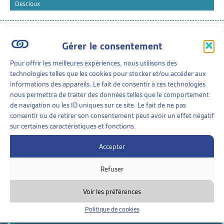
Descloux
Téléchargement :
Dossier du mois complet
Gérer le consentement
Pour offrir les meilleures expériences, nous utilisons des
DOSSIER DU MOIS
• DÉCEMBRE 2025
technologies telles que les cookies pour stocker et/ou accéder aux
informations des appareils. Le fait de consentir à ces technologies
LE LOGEMENT DE TRANSITION : UNE « CHAMBRE À
nous permettra de traiter des données telles que le comportement
SOI » DANS LES INTERSTICES
de navigation ou les ID uniques sur ce site. Le fait de ne pas
Offrir aux personnes en situation de précarité résidentielle
consentir ou de retirer son consentement peut avoir un effet négatif
un refuge et une opportunité de retrouver une stabilité :
sur certaines caractéristiques et fonctions.
C’est la vocation des différents logements de [...]
Accepter
Rédigé par
: Karine Clerc
Refuser
Téléchargement :
Dossier du mois complet
Logements de
transition à Renens - Rapport final
Voir les préférences
Politique de cookies
Dossiers de veille