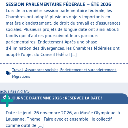
SESSION PARLEMENTAIRE FÉDÉRALE – ÉTÉ 2026
ARTIAS
Lors de la dernière session parlementaire fédérale, les
L’ASSOCIATION
Chambres ont adopté plusieurs objets importants en
PROJETS ET ACTIVITÉS
matière d’endettement, de droit du travail et d’assurances
JOURNÉES D’AUTOMNE
sociales. Plusieurs projets de longue date ont ainsi abouti,
tandis que d’autres poursuivent leurs parcours
parlementaires. Endettement Après une phase
d’élimination des divergences, les Chambres fédérales ont
adopté l’objet du Conseil fédéral […]
Travail
,
Assurances sociales
,
Endettement et surendettement
,
Migrations
actualités ARTIAS
JOURNÉE D’AUTOMNE 2026 : RÉSERVEZ LA DATE !
Date : le jeudi 26 novembre 2026, au Musée Olympique, à
Lausanne. Thème : Faire avec et ensemble : le collectif
comme outil de [...]