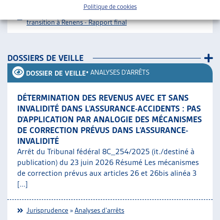
Politique de cookies
Téléchargement :
Dossier du mois complet
Logements de
transition à Renens - Rapport final
DOSSIERS DE VEILLE
•
ANALYSES D'ARRÊTS
DOSSIER DE VEILLE
DÉTERMINATION DES REVENUS AVEC ET SANS
INVALIDITÉ DANS L’ASSURANCE-ACCIDENTS : PAS
D’APPLICATION PAR ANALOGIE DES MÉCANISMES
DE CORRECTION PRÉVUS DANS L’ASSURANCE-
INVALIDITÉ
Arrêt du Tribunal fédéral 8C_254/2025 (it./destiné à
publication) du 23 juin 2026 Résumé Les mécanismes
de correction prévus aux articles 26 et 26bis alinéa 3
[...]
Jurisprudence
»
Analyses d'arrêts