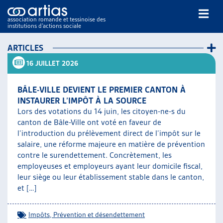
association romande et tessinoise des
institutions d’actions sociale
Rechercher
ARTICLES
16 JUILLET 2026
BÂLE-VILLE DEVIENT LE PREMIER CANTON À
INSTAURER L’IMPÔT À LA SOURCE
Lors des votations du 14 juin, les citoyen-ne-s du
canton de Bâle-Ville ont voté en faveur de
NOS PUBLICATIONS
l’introduction du prélèvement direct de l’impôt sur le
ARTICLES
salaire, une réforme majeure en matière de prévention
DOSSIERS DU MOIS
contre le surendettement. Concrètement, les
VEILLE
employeuses et employeurs ayant leur domicile fiscal,
leur siège ou leur établissement stable dans le canton,
RESSOURCES
et […]
THÉMATIQUES
GUIDE SOCIAL ROMAND
Impôts
,
Prévention et désendettement
AUTRES