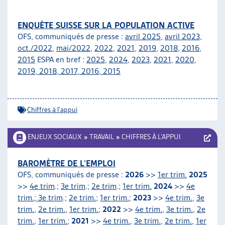
ENQUÊTE SUISSE SUR LA POPULATION ACTIVE
OFS, communiqués de presse :
avril 2025
,
avril 2023
,
oct./2022
,
mai/2022
,
2022
,
2021
,
2019
,
2018
,
2016
,
2015
ESPA en bref :
2025
,
2024
,
2023
,
2021
,
2020
,
2019
,
2018
,
2017
,
2016
,
2015
Chiffres à l'appui
ENJEUX SOCIAUX
»
TRAVAIL
»
CHIFFRES À L’APPUI
BAROMÈTRE DE L’EMPLOI
OFS, communiqués de presse :
2026
>>
1er trim.
2025
>>
4e trim
.;
3e trim
.;
2e trim
.;
1er trim.
2024
>>
4e
trim.; 3e trim
.;
2e trim.
;
1er trim.
;
2023
>>
4e trim.
,
3e
trim.
,
2e trim.
,
1er trim.
;
2022
>>
4e trim.
,
3e trim.
,
2e
trim.
,
1er trim.
;
2021
>>
4e trim.
,
3e trim.
,
2e trim.
,
1er