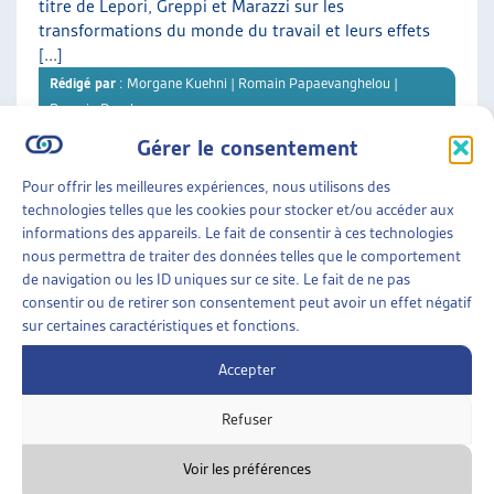
titre de Lepori, Greppi et Marazzi sur les
transformations du monde du travail et leurs effets
[...]
Rédigé par
: Morgane Kuehni | Romain Papaevanghelou |
Romain Descloux
Gérer le consentement
Téléchargement :
Dossier du mois complet
Pour offrir les meilleures expériences, nous utilisons des
technologies telles que les cookies pour stocker et/ou accéder aux
informations des appareils. Le fait de consentir à ces technologies
DOSSIER DU MOIS
• DÉCEMBRE 2025
nous permettra de traiter des données telles que le comportement
de navigation ou les ID uniques sur ce site. Le fait de ne pas
consentir ou de retirer son consentement peut avoir un effet négatif
LE LOGEMENT DE TRANSITION : UNE « CHAMBRE
sur certaines caractéristiques et fonctions.
À SOI » DANS LES INTERSTICES
Offrir aux personnes en situation de précarité
Accepter
résidentielle un refuge et une opportunité de
retrouver une stabilité : C’est la vocation des
Refuser
différents logements de [...]
Rédigé par
: Karine Clerc
Voir les préférences