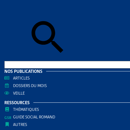
DE
L’Artias c
passifs (d’
L’Artias a 
celle de
2
CSIAS sans
NOS PUBLICATIONS
L’Artias 
ARTICLES
désinscrip
DOSSIERS DU MOIS
Si vous n’ê
VEILLE
RESSOURCES
Formu
THÉMATIQUES
GUIDE SOCIAL ROMAND
Nom
AUTRES