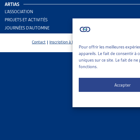
ARTIAS
L’ASSOCIATION
Instituti
PROJETS ET ACTIVITÉS
JOURNÉES D’AUTOMNE
Contact
|
Inscription à la Newsletter
Pour offrir les meilleures expéri
Adresse
appareils. Le fait de consentir à
uniques sur ce site. Le fait de n
fonctions.
E-mail
Accepter
Message