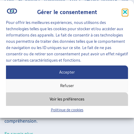
ARTIAS
contribution au dialogue entre santé et social sur le thème «
Gérer le consentement
L’ASSOCIATION
santé mentale et précarité ». Tandis qu’une santé mentale
PROJETS ET ACTIVITÉS
Pour offrir les meilleures expériences, nous utilisons des
fragilisée peut être source de précarité, la précarité affecte
JOURNÉES D’AUTOMNE
technologies telles que les cookies pour stocker et/ou accéder aux
elle aussi l’équilibre psychique. Comment fonctionnent ces
informations des appareils. Le fait de consentir à ces technologies
mécanismes ? Les actrices et acteurs du social, qui sont mis
nous permettra de traiter des données telles que le comportement
de navigation ou les ID uniques sur ce site. Le fait de ne pas
au défi quotidien d’accompagner des personnes atteintes
consentir ou de retirer son consentement peut avoir un effet négatif
dans leur santé mentale, ne disposent pas toujours des
sur certaines caractéristiques et fonctions.
outils requis. Comment composer avec les limitations
Accepter
intrinsèques à ces situations ? Que proposer d’autre que des
objectifs d’activation quand l’atteinte à la santé mentale
Refuser
bouleverse le quotidien ?
Voir les préférences
> Dernière information (09.11.23): nous ne prenons plus
Politique de cookies
d’inscription, même en liste d’attente, merci de votre
compréhension.
En savoir plus