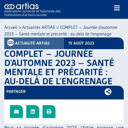
association romande et tessinoise des
institutions d’actions sociale
Rechercher
Accueil
>
Actualités ARTIAS
>
COMPLET – Journée d’automne
2023 – Santé mentale et précarité : au-delà de l’engrenage
ACTUALITÉ ARTIAS
15 AOÛT 2023
COMPLET – JOURNÉE
D’AUTOMNE 2023 – SANTÉ
MENTALE ET PRÉCARITÉ :
NOS PUBLICATIONS
AU-DELÀ DE L’ENGRENAGE
ARTICLES
DOSSIERS DU MOIS
PARTAGER
VEILLE
RESSOURCES
THÉMATIQUES
GUIDE SOCIAL ROMAND
AUTRES
Pour sa journée d’automne 2023, l’Artias propose une