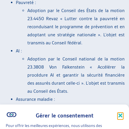
Pauvreté :
ARTIAS
Adoption par le Conseil des États de la motion
L’ASSOCIATION
23.4450 Revaz « Lutter contre la pauvreté en
PROJETS ET ACTIVITÉS
reconduisant le programme de prévention et en
JOURNÉES D’AUTOMNE
adoptant une stratégie nationale ». L’objet est
transmis au Conseil fédéral.
AI :
Adoption par le Conseil national de la motion
23.3808 Von Falkenstein « Accélérer la
procédure AI et garantir la sécurité financière
des assurés durant celle-ci ». L’objet est transmis
au Conseil des États.
Assurance maladie :
Adoption par le Conseil des États de la motion
Gérer le consentement
24.3636 Friedli « Adapter la franchise minimale
aux conditions réelles ». L’objet est transmis au
Pour offrir les meilleures expériences, nous utilisons des