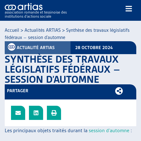
association romande et tessinoise des
institutions d’actions sociale
Rechercher
Accueil
>
Actualités ARTIAS
>
Synthèse des travaux législatifs
fédéraux – session d’automne
ACTUALITÉ ARTIAS
28 OCTOBRE 2024
SYNTHÈSE DES TRAVAUX
LÉGISLATIFS FÉDÉRAUX –
SESSION D’AUTOMNE
NOS PUBLICATIONS
ARTICLES
PARTAGER
DOSSIERS DU MOIS
VEILLE
RESSOURCES
THÉMATIQUES
GUIDE SOCIAL ROMAND
Les principaux objets traités durant la
session d’automne
:
AUTRES