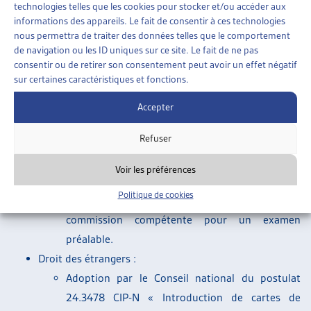
Conseil national.
technologies telles que les cookies pour stocker et/ou accéder aux
informations des appareils. Le fait de consentir à ces technologies
Assurance-chômage :
nous permettra de traiter des données telles que le comportement
Le Conseil des États a renvoyé l’initiative
de navigation ou les ID uniques sur ce site. Le fait de ne pas
parlementaire 20.406 Silberschmidt « Les
consentir ou de retirer son consentement peut avoir un effet négatif
sur certaines caractéristiques et fonctions.
entrepreneurs qui versent des cotisations à
l’assurance-chômage doivent être assurés eux
Accepter
aussi contre le chômage » à la commission.
Refuser
Le Conseil des États a transmis la motion
24.3653 Wasserfallen « Femmes enceintes au
Voir les préférences
travail. Combler les lacunes, protection de la
Politique de cookies
maternité pour toutes les travailleuses » à la
commission compétente pour un examen
préalable.
Droit des étrangers :
Adoption par le Conseil national du postulat
24.3478 CIP-N « Introduction de cartes de