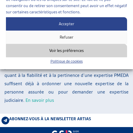
ARTIAS
consentir ou de retirer son consentement peut avoir un effet négatif
sur certaines caractéristiques et fonctions.
L’ASSOCIATION
PROJETS ET ACTIVITÉS
Accepter
À la suite de la suspension de l’attribution des mandats
JOURNÉES D’AUTOMNE
d’expertises bi- et pluridisciplinaires au centre d’expertises
Refuser
PMEDA, le Tribunal fédéral a jugé qu’il fallait poser des
exigences strictes concernant l’appréciation de la valeur
Voir les préférences
probante des expertises PMEDA déjà ordonnées dans les
Politique de cookies
procédures encore en cours: des doutes relativement faibles
quant à la fiabilité et à la pertinence d’une expertise PMEDA
suffisent déjà à ordonner une nouvelle expertise de la
personne assurée ou pour demander une expertise
judiciaire.
En savoir plus
ABONNEZ-VOUS À LA NEWSLETTER ARTIAS