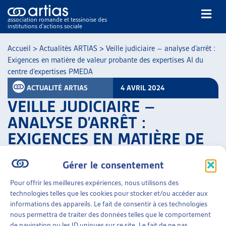
association romande et tessinoise des
institutions d’actions sociale
Rechercher
Accueil
>
Actualités ARTIAS
>
Veille judiciaire – analyse d’arrêt :
Exigences en matière de valeur probante des expertises AI du
centre d’expertises PMEDA
ACTUALITÉ ARTIAS
4 AVRIL 2024
VEILLE JUDICIAIRE –
ANALYSE D’ARRÊT :
NOS PUBLICATIONS
EXIGENCES EN MATIÈRE DE
ARTICLES
VALEUR PROBANTE DES
DOSSIERS DU MOIS
Gérer le consentement
VEILLE
EXPERTISES AI DU CENTRE
RESSOURCES
D’EXPERTISES PMEDA
Pour offrir les meilleures expériences, nous utilisons des
THÉMATIQUES
technologies telles que les cookies pour stocker et/ou accéder aux
informations des appareils. Le fait de consentir à ces technologies
PARTAGER
GUIDE SOCIAL ROMAND
nous permettra de traiter des données telles que le comportement
AUTRES
de navigation ou les ID uniques sur ce site. Le fait de ne pas