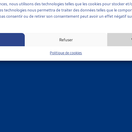
sent déjà à ordonner une nouvelle expertise de la personne assu
ences, nous utilisons des technologies telles que les cookies pour stocker e
 ces technologies nous permettra de traiter des données telles que le compo
e pas consentir ou de retirer son consentement peut avoir un effet négatif sur
Refuser
Politique de cookies