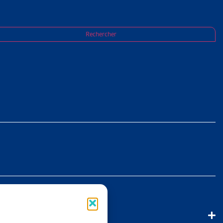
ière de valeur probante des expertises AI du
Rechercher
T :
ENTRE
 pluridisciplinaires au centre d’expertises PMEDA, le Tribunal
ppréciation de la valeur probante des expertises PMEDA déjà
bles quant à la fiabilité et à la pertinence d’une expertise