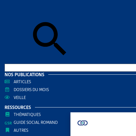
Accueil
>
Act
centre d’exp
ACTUAL
VEILL
EXIG
PROB
D’EX
NOS PUBLICATIONS
PARTAGER
ARTICLES
DOSSIERS DU MOIS
VEILLE
RESSOURCES
À la suite d
THÉMATIQUES
fédéral a j
GUIDE SOCIAL ROMAND
AUTRES
ordonnées d