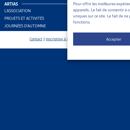
PMEDA suffi
ARTIAS
Pour offrir les meilleures expéri
appareils. Le fait de consentir à
L’ASSOCIATION
uniques sur ce site. Le fait de n
PROJETS ET ACTIVITÉS
fonctions.
JOURNÉES D’AUTOMNE
Accepter
Contact
|
Inscription à la Newsletter