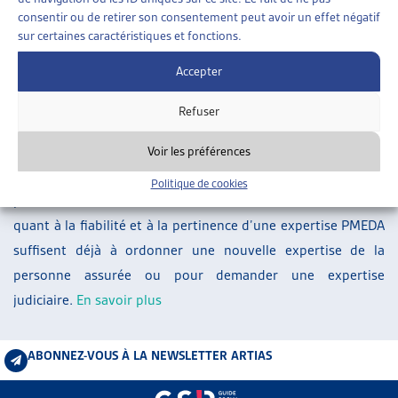
ARTIAS
consentir ou de retirer son consentement peut avoir un effet négatif
sur certaines caractéristiques et fonctions.
L’ASSOCIATION
PROJETS ET ACTIVITÉS
Accepter
À la suite de la suspension de l’attribution des mandats
JOURNÉES D’AUTOMNE
d’expertises bi- et pluridisciplinaires au centre d’expertises
Refuser
PMEDA, le Tribunal fédéral a jugé qu’il fallait poser des
exigences strictes concernant l’appréciation de la valeur
Voir les préférences
probante des expertises PMEDA déjà ordonnées dans les
Politique de cookies
procédures encore en cours: des doutes relativement faibles
quant à la fiabilité et à la pertinence d’une expertise PMEDA
suffisent déjà à ordonner une nouvelle expertise de la
personne assurée ou pour demander une expertise
judiciaire.
En savoir plus
ABONNEZ-VOUS À LA NEWSLETTER ARTIAS