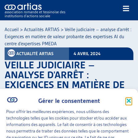
association romande et tessinoise des
institutions d’actions sociale
Rechercher
Accueil
>
Actualités ARTIAS
>
Veille judiciaire – analyse d’arrêt :
Exigences en matière de valeur probante des expertises AI du
centre d’expertises PMEDA
ACTUALITÉ ARTIAS
4 AVRIL 2024
VEILLE JUDICIAIRE –
ANALYSE D’ARRÊT :
NOS PUBLICATIONS
EXIGENCES EN MATIÈRE DE
ARTICLES
VALEUR PROBANTE DES
DOSSIERS DU MOIS
Gérer le consentement
VEILLE
EXPERTISES AI DU CENTRE
RESSOURCES
D’EXPERTISES PMEDA
Pour offrir les meilleures expériences, nous utilisons des
THÉMATIQUES
technologies telles que les cookies pour stocker et/ou accéder aux
informations des appareils. Le fait de consentir à ces technologies
PARTAGER
GUIDE SOCIAL ROMAND
nous permettra de traiter des données telles que le comportement
AUTRES
de navigation ou les ID uniques sur ce site. Le fait de ne pas