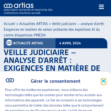
association romande et tessinoise des
institutions d’actions sociale
Rechercher
Accueil
>
Actualités ARTIAS
>
Veille judiciaire – analyse d’arrêt :
Exigences en matière de valeur probante des expertises AI du
centre d’expertises PMEDA
ACTUALITÉ ARTIAS
4 AVRIL 2024
VEILLE JUDICIAIRE –
ANALYSE D’ARRÊT :
NOS PUBLICATIONS
EXIGENCES EN MATIÈRE DE
ARTICLES
VALEUR PROBANTE DES
DOSSIERS DU MOIS
Gérer le consentement
VEILLE
EXPERTISES AI DU CENTRE
RESSOURCES
D’EXPERTISES PMEDA
Pour offrir les meilleures expériences, nous utilisons des
THÉMATIQUES
technologies telles que les cookies pour stocker et/ou accéder aux
informations des appareils. Le fait de consentir à ces technologies
PARTAGER
GUIDE SOCIAL ROMAND
nous permettra de traiter des données telles que le comportement
AUTRES
de navigation ou les ID uniques sur ce site. Le fait de ne pas