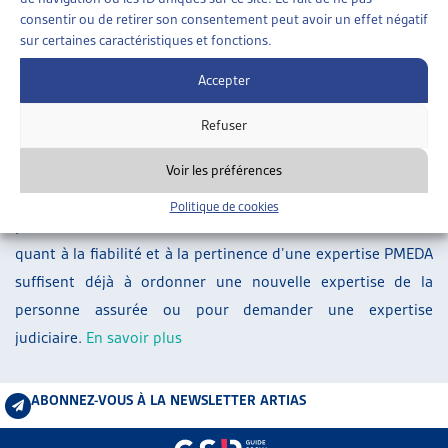
ARTIAS
consentir ou de retirer son consentement peut avoir un effet négatif
sur certaines caractéristiques et fonctions.
L’ASSOCIATION
PROJETS ET ACTIVITÉS
Accepter
À la suite de la suspension de l’attribution des mandats
JOURNÉES D’AUTOMNE
d’expertises bi- et pluridisciplinaires au centre d’expertises
Refuser
PMEDA, le Tribunal fédéral a jugé qu’il fallait poser des
exigences strictes concernant l’appréciation de la valeur
Voir les préférences
probante des expertises PMEDA déjà ordonnées dans les
Politique de cookies
procédures encore en cours: des doutes relativement faibles
quant à la fiabilité et à la pertinence d’une expertise PMEDA
suffisent déjà à ordonner une nouvelle expertise de la
personne assurée ou pour demander une expertise
judiciaire.
En savoir plus
ABONNEZ-VOUS À LA NEWSLETTER ARTIAS