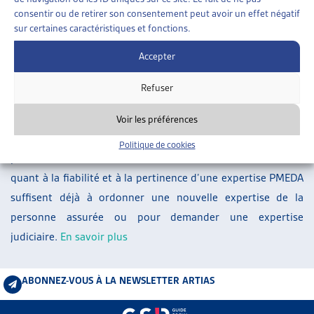
ARTIAS
consentir ou de retirer son consentement peut avoir un effet négatif
sur certaines caractéristiques et fonctions.
L’ASSOCIATION
PROJETS ET ACTIVITÉS
Accepter
À la suite de la suspension de l’attribution des mandats
JOURNÉES D’AUTOMNE
d’expertises bi- et pluridisciplinaires au centre d’expertises
Refuser
PMEDA, le Tribunal fédéral a jugé qu’il fallait poser des
exigences strictes concernant l’appréciation de la valeur
Voir les préférences
probante des expertises PMEDA déjà ordonnées dans les
Politique de cookies
procédures encore en cours: des doutes relativement faibles
quant à la fiabilité et à la pertinence d’une expertise PMEDA
suffisent déjà à ordonner une nouvelle expertise de la
personne assurée ou pour demander une expertise
judiciaire.
En savoir plus
ABONNEZ-VOUS À LA NEWSLETTER ARTIAS