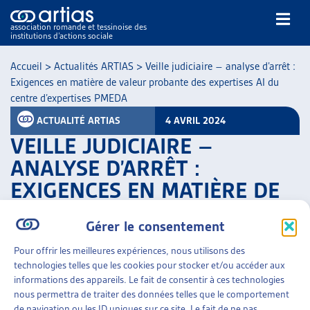
association romande et tessinoise des
institutions d’actions sociale
Rechercher
Accueil
>
Actualités ARTIAS
>
Veille judiciaire – analyse d’arrêt :
Exigences en matière de valeur probante des expertises AI du
centre d’expertises PMEDA
ACTUALITÉ ARTIAS
4 AVRIL 2024
VEILLE JUDICIAIRE –
ANALYSE D’ARRÊT :
NOS PUBLICATIONS
EXIGENCES EN MATIÈRE DE
ARTICLES
VALEUR PROBANTE DES
DOSSIERS DU MOIS
Gérer le consentement
VEILLE
EXPERTISES AI DU CENTRE
RESSOURCES
D’EXPERTISES PMEDA
Pour offrir les meilleures expériences, nous utilisons des
THÉMATIQUES
technologies telles que les cookies pour stocker et/ou accéder aux
informations des appareils. Le fait de consentir à ces technologies
PARTAGER
GUIDE SOCIAL ROMAND
nous permettra de traiter des données telles que le comportement
AUTRES
de navigation ou les ID uniques sur ce site. Le fait de ne pas