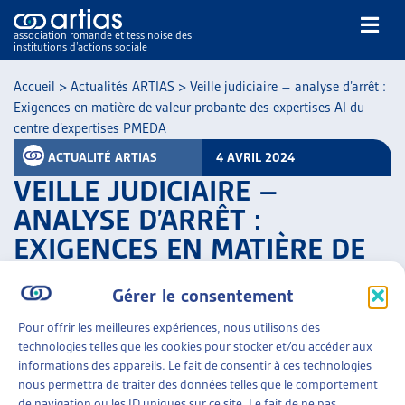
association romande et tessinoise des
institutions d’actions sociale
Rechercher
Accueil
>
Actualités ARTIAS
>
Veille judiciaire – analyse d’arrêt :
Exigences en matière de valeur probante des expertises AI du
centre d’expertises PMEDA
ACTUALITÉ ARTIAS
4 AVRIL 2024
VEILLE JUDICIAIRE –
ANALYSE D’ARRÊT :
NOS PUBLICATIONS
EXIGENCES EN MATIÈRE DE
ARTICLES
VALEUR PROBANTE DES
DOSSIERS DU MOIS
Gérer le consentement
VEILLE
EXPERTISES AI DU CENTRE
RESSOURCES
D’EXPERTISES PMEDA
Pour offrir les meilleures expériences, nous utilisons des
THÉMATIQUES
technologies telles que les cookies pour stocker et/ou accéder aux
informations des appareils. Le fait de consentir à ces technologies
PARTAGER
GUIDE SOCIAL ROMAND
nous permettra de traiter des données telles que le comportement
AUTRES
de navigation ou les ID uniques sur ce site. Le fait de ne pas