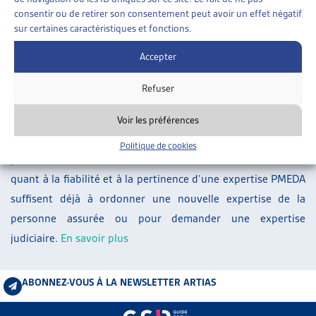
ARTIAS
consentir ou de retirer son consentement peut avoir un effet négatif
sur certaines caractéristiques et fonctions.
L’ASSOCIATION
PROJETS ET ACTIVITÉS
Accepter
À la suite de la suspension de l’attribution des mandats
JOURNÉES D’AUTOMNE
d’expertises bi- et pluridisciplinaires au centre d’expertises
Refuser
PMEDA, le Tribunal fédéral a jugé qu’il fallait poser des
exigences strictes concernant l’appréciation de la valeur
Voir les préférences
probante des expertises PMEDA déjà ordonnées dans les
Politique de cookies
procédures encore en cours: des doutes relativement faibles
quant à la fiabilité et à la pertinence d’une expertise PMEDA
suffisent déjà à ordonner une nouvelle expertise de la
personne assurée ou pour demander une expertise
judiciaire.
En savoir plus
ABONNEZ-VOUS À LA NEWSLETTER ARTIAS