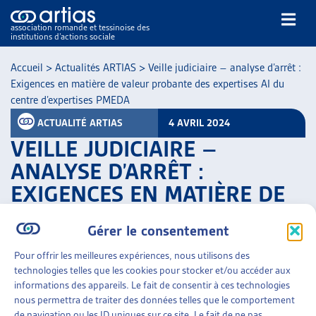
association romande et tessinoise des
institutions d’actions sociale
Rechercher
Accueil
>
Actualités ARTIAS
>
Veille judiciaire – analyse d’arrêt :
Exigences en matière de valeur probante des expertises AI du
centre d’expertises PMEDA
ACTUALITÉ ARTIAS
4 AVRIL 2024
VEILLE JUDICIAIRE –
ANALYSE D’ARRÊT :
NOS PUBLICATIONS
EXIGENCES EN MATIÈRE DE
ARTICLES
VALEUR PROBANTE DES
DOSSIERS DU MOIS
Gérer le consentement
VEILLE
EXPERTISES AI DU CENTRE
RESSOURCES
D’EXPERTISES PMEDA
Pour offrir les meilleures expériences, nous utilisons des
THÉMATIQUES
technologies telles que les cookies pour stocker et/ou accéder aux
informations des appareils. Le fait de consentir à ces technologies
PARTAGER
GUIDE SOCIAL ROMAND
nous permettra de traiter des données telles que le comportement
AUTRES
de navigation ou les ID uniques sur ce site. Le fait de ne pas