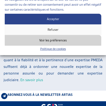
ARTIAS
consentir ou de retirer son consentement peut avoir un effet négatif
sur certaines caractéristiques et fonctions.
L’ASSOCIATION
PROJETS ET ACTIVITÉS
Accepter
À la suite de la suspension de l’attribution des mandats
JOURNÉES D’AUTOMNE
d’expertises bi- et pluridisciplinaires au centre d’expertises
Refuser
PMEDA, le Tribunal fédéral a jugé qu’il fallait poser des
exigences strictes concernant l’appréciation de la valeur
Voir les préférences
probante des expertises PMEDA déjà ordonnées dans les
Politique de cookies
procédures encore en cours: des doutes relativement faibles
quant à la fiabilité et à la pertinence d’une expertise PMEDA
suffisent déjà à ordonner une nouvelle expertise de la
personne assurée ou pour demander une expertise
judiciaire.
En savoir plus
ABONNEZ-VOUS À LA NEWSLETTER ARTIAS