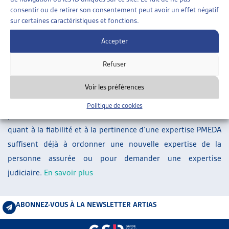
ARTIAS
consentir ou de retirer son consentement peut avoir un effet négatif
sur certaines caractéristiques et fonctions.
L’ASSOCIATION
PROJETS ET ACTIVITÉS
Accepter
À la suite de la suspension de l’attribution des mandats
JOURNÉES D’AUTOMNE
d’expertises bi- et pluridisciplinaires au centre d’expertises
Refuser
PMEDA, le Tribunal fédéral a jugé qu’il fallait poser des
exigences strictes concernant l’appréciation de la valeur
Voir les préférences
probante des expertises PMEDA déjà ordonnées dans les
Politique de cookies
procédures encore en cours: des doutes relativement faibles
quant à la fiabilité et à la pertinence d’une expertise PMEDA
suffisent déjà à ordonner une nouvelle expertise de la
personne assurée ou pour demander une expertise
judiciaire.
En savoir plus
ABONNEZ-VOUS À LA NEWSLETTER ARTIAS