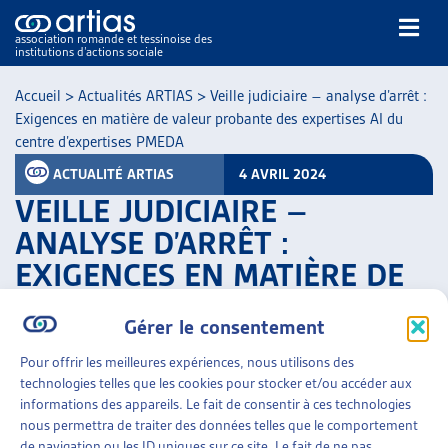
association romande et tessinoise des
institutions d’actions sociale
Rechercher
Accueil
>
Actualités ARTIAS
>
Veille judiciaire – analyse d’arrêt :
Exigences en matière de valeur probante des expertises AI du
centre d’expertises PMEDA
ACTUALITÉ ARTIAS
4 AVRIL 2024
VEILLE JUDICIAIRE –
ANALYSE D’ARRÊT :
NOS PUBLICATIONS
EXIGENCES EN MATIÈRE DE
ARTICLES
VALEUR PROBANTE DES
DOSSIERS DU MOIS
Gérer le consentement
VEILLE
EXPERTISES AI DU CENTRE
RESSOURCES
D’EXPERTISES PMEDA
Pour offrir les meilleures expériences, nous utilisons des
THÉMATIQUES
technologies telles que les cookies pour stocker et/ou accéder aux
informations des appareils. Le fait de consentir à ces technologies
PARTAGER
GUIDE SOCIAL ROMAND
nous permettra de traiter des données telles que le comportement
AUTRES
de navigation ou les ID uniques sur ce site. Le fait de ne pas