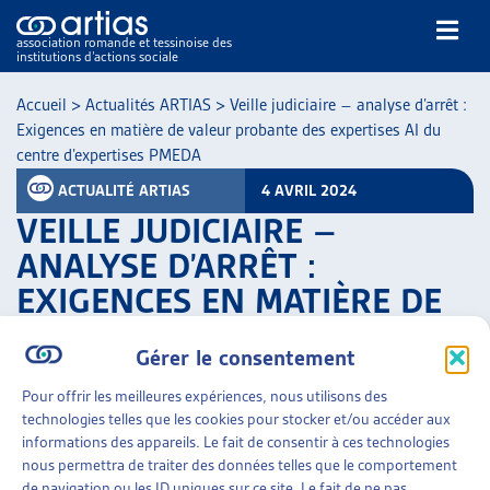
association romande et tessinoise des
institutions d’actions sociale
Rechercher
Accueil
>
Actualités ARTIAS
>
Veille judiciaire – analyse d’arrêt :
Exigences en matière de valeur probante des expertises AI du
centre d’expertises PMEDA
ACTUALITÉ ARTIAS
4 AVRIL 2024
VEILLE JUDICIAIRE –
ANALYSE D’ARRÊT :
NOS PUBLICATIONS
EXIGENCES EN MATIÈRE DE
ARTICLES
VALEUR PROBANTE DES
DOSSIERS DU MOIS
Gérer le consentement
VEILLE
EXPERTISES AI DU CENTRE
RESSOURCES
D’EXPERTISES PMEDA
Pour offrir les meilleures expériences, nous utilisons des
THÉMATIQUES
technologies telles que les cookies pour stocker et/ou accéder aux
informations des appareils. Le fait de consentir à ces technologies
PARTAGER
GUIDE SOCIAL ROMAND
nous permettra de traiter des données telles que le comportement
AUTRES
de navigation ou les ID uniques sur ce site. Le fait de ne pas