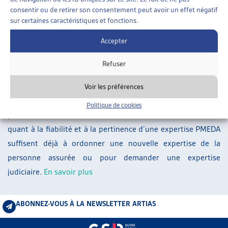
ARTIAS
consentir ou de retirer son consentement peut avoir un effet négatif
sur certaines caractéristiques et fonctions.
L’ASSOCIATION
PROJETS ET ACTIVITÉS
Accepter
À la suite de la suspension de l’attribution des mandats
JOURNÉES D’AUTOMNE
d’expertises bi- et pluridisciplinaires au centre d’expertises
Refuser
PMEDA, le Tribunal fédéral a jugé qu’il fallait poser des
exigences strictes concernant l’appréciation de la valeur
Voir les préférences
probante des expertises PMEDA déjà ordonnées dans les
Politique de cookies
procédures encore en cours: des doutes relativement faibles
quant à la fiabilité et à la pertinence d’une expertise PMEDA
suffisent déjà à ordonner une nouvelle expertise de la
personne assurée ou pour demander une expertise
judiciaire.
En savoir plus
ABONNEZ-VOUS À LA NEWSLETTER ARTIAS