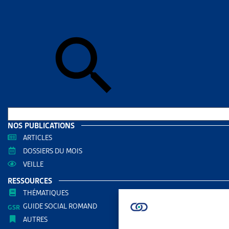
Accueil
>
Act
centre d’exp
ACTUAL
VEILL
EXIG
PROB
D’EX
NOS PUBLICATIONS
PARTAGER
ARTICLES
DOSSIERS DU MOIS
VEILLE
RESSOURCES
À la suite d
THÉMATIQUES
fédéral a j
GUIDE SOCIAL ROMAND
AUTRES
ordonnées d