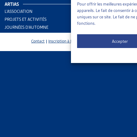
PMEDA suffi
ARTIAS
Pour offrir les meilleures expéri
appareils. Le fait de consentir à
L’ASSOCIATION
uniques sur ce site. Le fait de n
PROJETS ET ACTIVITÉS
fonctions.
JOURNÉES D’AUTOMNE
Accepter
Contact
|
Inscription à la Newsletter