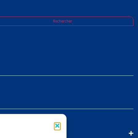
ière de valeur probante des expertises AI du
Rechercher
T :
ENTRE
 pluridisciplinaires au centre d’expertises PMEDA, le Tribunal
ppréciation de la valeur probante des expertises PMEDA déjà
bles quant à la fiabilité et à la pertinence d’une expertise