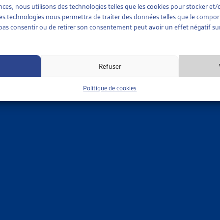
sent déjà à ordonner une nouvelle expertise de la personne assu
ences, nous utilisons des technologies telles que les cookies pour stocker e
 ces technologies nous permettra de traiter des données telles que le compo
e pas consentir ou de retirer son consentement peut avoir un effet négatif sur
Refuser
Politique de cookies