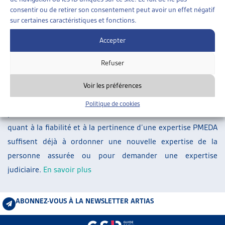
ARTIAS
consentir ou de retirer son consentement peut avoir un effet négatif
sur certaines caractéristiques et fonctions.
L’ASSOCIATION
PROJETS ET ACTIVITÉS
Accepter
À la suite de la suspension de l’attribution des mandats
JOURNÉES D’AUTOMNE
d’expertises bi- et pluridisciplinaires au centre d’expertises
Refuser
PMEDA, le Tribunal fédéral a jugé qu’il fallait poser des
exigences strictes concernant l’appréciation de la valeur
Voir les préférences
probante des expertises PMEDA déjà ordonnées dans les
Politique de cookies
procédures encore en cours: des doutes relativement faibles
quant à la fiabilité et à la pertinence d’une expertise PMEDA
suffisent déjà à ordonner une nouvelle expertise de la
personne assurée ou pour demander une expertise
judiciaire.
En savoir plus
ABONNEZ-VOUS À LA NEWSLETTER ARTIAS