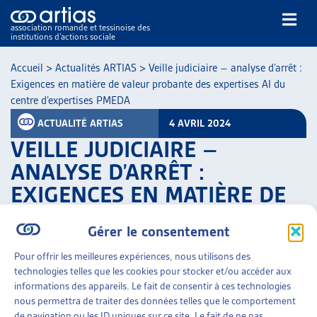
association romande et tessinoise des
institutions d’actions sociale
Rechercher
Accueil
>
Actualités ARTIAS
>
Veille judiciaire – analyse d’arrêt :
Exigences en matière de valeur probante des expertises AI du
centre d’expertises PMEDA
ACTUALITÉ ARTIAS
4 AVRIL 2024
VEILLE JUDICIAIRE –
ANALYSE D’ARRÊT :
NOS PUBLICATIONS
EXIGENCES EN MATIÈRE DE
ARTICLES
VALEUR PROBANTE DES
DOSSIERS DU MOIS
Gérer le consentement
VEILLE
EXPERTISES AI DU CENTRE
RESSOURCES
D’EXPERTISES PMEDA
Pour offrir les meilleures expériences, nous utilisons des
THÉMATIQUES
technologies telles que les cookies pour stocker et/ou accéder aux
informations des appareils. Le fait de consentir à ces technologies
PARTAGER
GUIDE SOCIAL ROMAND
nous permettra de traiter des données telles que le comportement
AUTRES
de navigation ou les ID uniques sur ce site. Le fait de ne pas