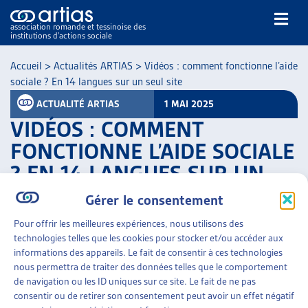
association romande et tessinoise des
institutions d’actions sociale
Rechercher
Accueil
>
Actualités ARTIAS
>
Vidéos : comment fonctionne l’aide
sociale ? En 14 langues sur un seul site
ACTUALITÉ ARTIAS
1 MAI 2025
VIDÉOS : COMMENT
FONCTIONNE L’AIDE SOCIALE
? EN 14 LANGUES SUR UN
NOS PUBLICATIONS
SEUL SITE
ARTICLES
Gérer le consentement
DOSSIERS DU MOIS
PARTAGER
Pour offrir les meilleures expériences, nous utilisons des
VEILLE
technologies telles que les cookies pour stocker et/ou accéder aux
RESSOURCES
informations des appareils. Le fait de consentir à ces technologies
THÉMATIQUES
nous permettra de traiter des données telles que le comportement
GUIDE SOCIAL ROMAND
de navigation ou les ID uniques sur ce site. Le fait de ne pas
consentir ou de retirer son consentement peut avoir un effet négatif
AUTRES
Sur une idée originale de la Conférence suisse des