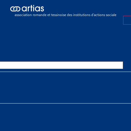
siers du mois
>
Paiement des primes d’assurance-maladie courantes : p
rich
association romande et tessinoise des institutions d’actions sociale
R DU MOIS
FÉVRIER 2022
MENT DES PRIMES D’ASSURANC
NTES : PROJET-PILOTE DES OF
UITES DE LA VILLE DE ZURICH
 À TÉLÉCHARGER
er du mois complet
er du mois complet en allemand
Mestral
 de la Conférence des préposés de la Ville de Zurich