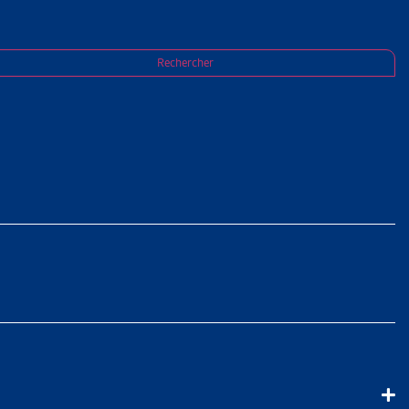
rojet-pilote des Offices des poursuites de
Rechercher
E-MALADIE
FICES DES