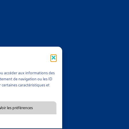
uages de ce dysfonctionnement et ont lancé, en 2019, un projet-
ts, détaillés dans ce dossier, montrent une diminution notable
position de modification de la Loi sur la poursuite pour dette
printemps 2022.
alement un document synthétique qui en présente les idées
t/ou accéder aux informations des
rtement de navigation ou les ID
 certaines caractéristiques et
Voir les préférences
ive 16.312 du Canton de Thurgovie, qui apporte plusieurs
rique et les développements de cette initiative cantonale ainsi