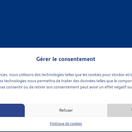
des poursuites de la Ville de Zurich ont voulu comprendre les ro
e thème des poursuites des primes de caisse-maladie. Les résulta
s poursuites. Ce projet-pilote est également à la base d’une pro
te (LP) qui sera soumise au Conseil des Etats lors de la session de 
nt au dossier du mois à proprement parler, nous publions ég
orme de « faits et chiffres » :
Gérer le consentement
 en français
ences, nous utilisons des technologies telles que les cookies pour stocker e
é en allemand
 ces technologies nous permettra de traiter des données telles que le compo
e pas consentir ou de retirer son consentement peut avoir un effet négatif sur
 2022 :
Refuser
session de printemps 2022, le Parlement a adopté l’initiat
ns dans la gestion des primes d’assurance-maladie impayées.
Politique de cookies
asion, nous avons publié un
dossier de veille
qui retrace l’histo