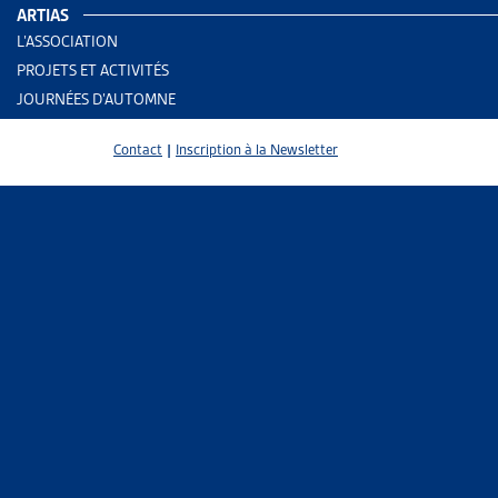
ARTIAS
AUTRES RE
L’ASSOCIATION
PROJETS ET ACTIVITÉS
JOURNÉES D’AUTOMNE
Enjeu
Assura
Contact
|
Inscription à la Newsletter
PARTAGER
Les créance
70% des déb
auraient les
minimum vit