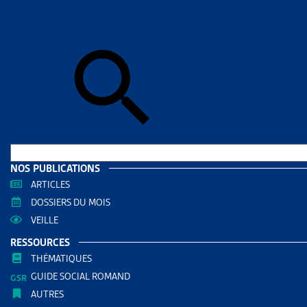
Accueil
>
Dos
la Ville de Zu
DOSSIE
PAIE
COURA
POURS
DOCUMENTS
NOS PUBLICATIONS
ARTICLES
Dossi
DOSSIERS DU MOIS
Dossi
VEILLE
RÉDIGÉ PAR
RESSOURCES
THÉMATIQUES
GUIDE SOCIAL ROMAND
Yves de 
AUTRES
Président