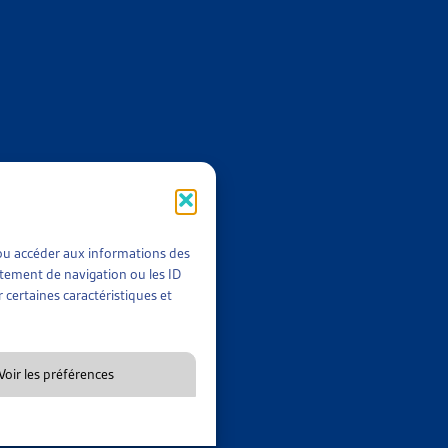
uages de ce dysfonctionnement et ont lancé, en 2019, un projet-
ts, détaillés dans ce dossier, montrent une diminution notable
position de modification de la Loi sur la poursuite pour dette
printemps 2022.
alement un document synthétique qui en présente les idées
t/ou accéder aux informations des
rtement de navigation ou les ID
 certaines caractéristiques et
Voir les préférences
ive 16.312 du Canton de Thurgovie, qui apporte plusieurs
rique et les développements de cette initiative cantonale ainsi