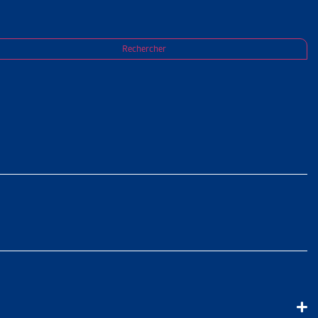
rojet-pilote des Offices des poursuites de
Rechercher
E-MALADIE
FICES DES