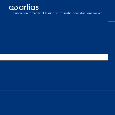
siers du mois
>
Paiement des primes d’assurance-maladie courantes : p
rich
association romande et tessinoise des institutions d’actions sociale
R DU MOIS
FÉVRIER 2022
MENT DES PRIMES D’ASSURANC
NTES : PROJET-PILOTE DES OF
UITES DE LA VILLE DE ZURICH
 À TÉLÉCHARGER
er du mois complet
er du mois complet en allemand
Mestral
 de la Conférence des préposés de la Ville de Zurich