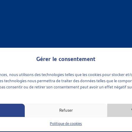
des poursuites de la Ville de Zurich ont voulu comprendre les ro
e thème des poursuites des primes de caisse-maladie. Les résulta
s poursuites. Ce projet-pilote est également à la base d’une pro
te (LP) qui sera soumise au Conseil des Etats lors de la session de 
nt au dossier du mois à proprement parler, nous publions ég
orme de « faits et chiffres » :
Gérer le consentement
 en français
ences, nous utilisons des technologies telles que les cookies pour stocker e
é en allemand
 ces technologies nous permettra de traiter des données telles que le compo
e pas consentir ou de retirer son consentement peut avoir un effet négatif sur
 2022 :
Refuser
session de printemps 2022, le Parlement a adopté l’initiat
ns dans la gestion des primes d’assurance-maladie impayées.
Politique de cookies
asion, nous avons publié un
dossier de veille
qui retrace l’histo