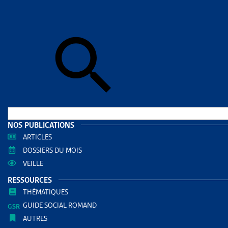
Accueil
>
Dos
la Ville de Zu
DOSSIE
PAIE
COURA
POURS
DOCUMENTS
NOS PUBLICATIONS
ARTICLES
Dossi
DOSSIERS DU MOIS
Dossi
VEILLE
RÉDIGÉ PAR
RESSOURCES
THÉMATIQUES
GUIDE SOCIAL ROMAND
Yves de 
AUTRES
Président