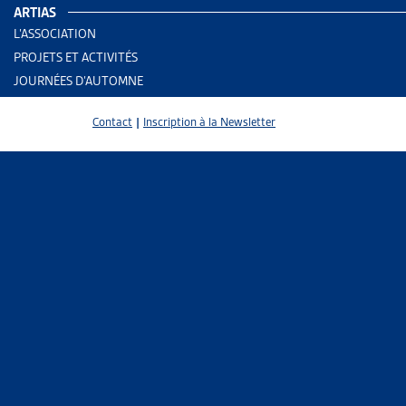
ARTIAS
AUTRES RE
L’ASSOCIATION
PROJETS ET ACTIVITÉS
JOURNÉES D’AUTOMNE
Enjeu
Assura
Contact
|
Inscription à la Newsletter
PARTAGER
Les créance
70% des déb
auraient les
minimum vit