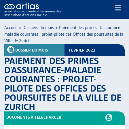
association romande et tessinoise des
institutions d’actions sociale
Rechercher
Accueil
>
Dossiers du mois
>
Paiement des primes d’assurance-
maladie courantes : projet-pilote des Offices des poursuites de la
Ville de Zurich
DOSSIER DU MOIS
FÉVRIER 2022
PAIEMENT DES PRIMES
D’ASSURANCE-MALADIE
NOS PUBLICATIONS
COURANTES : PROJET-
ARTICLES
PILOTE DES OFFICES DES
DOSSIERS DU MOIS
VEILLE
POURSUITES DE LA VILLE DE
RESSOURCES
ZURICH
THÉMATIQUES
DOCUMENTS À TÉLÉCHARGER
GUIDE SOCIAL ROMAND
AUTRES