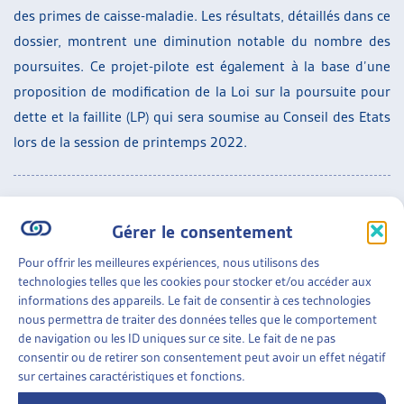
des primes de caisse-maladie. Les résultats, détaillés dans ce
dossier, montrent une diminution notable du nombre des
poursuites. Ce projet-pilote est également à la base d’une
proposition de modification de la Loi sur la poursuite pour
dette et la faillite (LP) qui sera soumise au Conseil des Etats
lors de la session de printemps 2022.
En complément au dossier du mois à proprement parler,
Gérer le consentement
nous publions également un document synthétique qui en
présente les idées forces sous forme de « faits et chiffres » :
Pour offrir les meilleures expériences, nous utilisons des
technologies telles que les cookies pour stocker et/ou accéder aux
résumé en français
informations des appareils. Le fait de consentir à ces technologies
nous permettra de traiter des données telles que le comportement
résumé en allemand
de navigation ou les ID uniques sur ce site. Le fait de ne pas
consentir ou de retirer son consentement peut avoir un effet négatif
sur certaines caractéristiques et fonctions.
Ajout, mars 2022 :