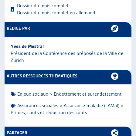
Dossier du mois complet
ARTIAS
Dossier du mois complet en allemand
L’ASSOCIATION
PROJETS ET ACTIVITÉS
RÉDIGÉ PAR
JOURNÉES D’AUTOMNE
Yves de Mestral
Président de la Conférence des préposés de la Ville de
Zurich
AUTRES RESSOURCES THÉMATIQUES
Enjeux sociaux > Endettement et surendettement
Assurances sociales > Assurance-maladie (LAMal) >
Primes, coûts et réduction des coûts
PARTAGER