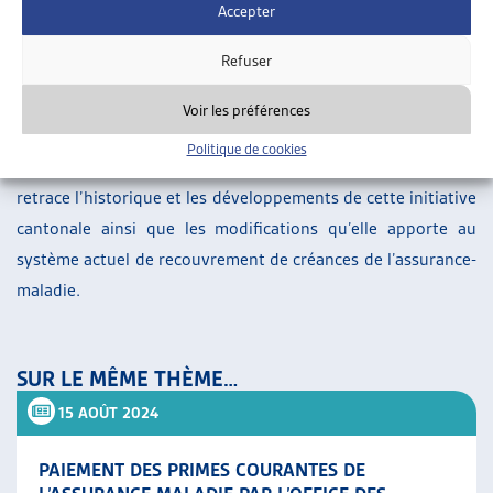
Accepter
Lors de la session de printemps 2022, le Parlement a
adopté l’initiative 16.312 du Canton de Thurgovie, qui
Refuser
apporte plusieurs modifications dans la gestion des primes
Voir les préférences
d’assurance-maladie impayées.
Politique de cookies
À cette occasion, nous avons publié un
dossier de veille
qui
retrace l’historique et les développements de cette initiative
cantonale ainsi que les modifications qu’elle apporte au
système actuel de recouvrement de créances de l’assurance-
maladie.
SUR LE MÊME THÈME…
15 AOÛT 2024
PAIEMENT DES PRIMES COURANTES DE