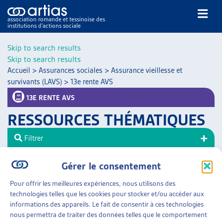
association romande et tessinoise des
institutions d’actions sociale
Rechercher
Skip to search results
Skip to search results
Accueil
>
Assurances sociales
>
Assurance vieillesse et
survivants (LAVS)
>
13e rente AVS
13E RENTE AVS
RESSOURCES THÉMATIQUES
NOS PUBLICATIONS
ARTICLES
Filtrer
DOSSIERS DU MOIS
Trier
VEILLE
Gérer le consentement
ASSURANCES SOCIALES
»
ASSURANCE VIEILLESSE
RESSOURCES
Pour offrir les meilleures expériences, nous utilisons des
ET SURVIVANTS (LAVS)
»
13E RENTE AVS
THÉMATIQUES
technologies telles que les cookies pour stocker et/ou accéder aux
GUIDE SOCIAL ROMAND
informations des appareils. Le fait de consentir à ces technologies
MISE EN ŒUVRE ET FINANCEMENT DE LA 13E
nous permettra de traiter des données telles que le comportement
AUTRES
RENTE AVS