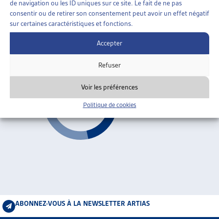
de navigation ou les ID uniques sur ce site. Le fait de ne pas
OFAS, page thématique; communiqués de presse :
nov.
ARTIAS
consentir ou de retirer son consentement peut avoir un effet négatif
2025
,
mai 2024
;
article CHSS Sécurité sociale
, oct.
L’ASSOCIATION
sur certaines caractéristiques et fonctions.
2024
PROJETS ET ACTIVITÉS
Accepter
JOURNÉES D’AUTOMNE
13e rente AVS
Refuser
Voir les préférences
Politique de cookies
ABONNEZ-VOUS À LA NEWSLETTER ARTIAS