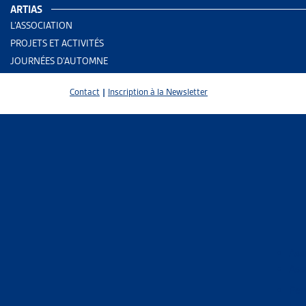
ARTIAS
L’ASSOCIATION
PROJETS ET ACTIVITÉS
JOURNÉES D’AUTOMNE
Contact
|
Inscription à la Newsletter
2 results
Ass
Ass
Trier
Per
Le 