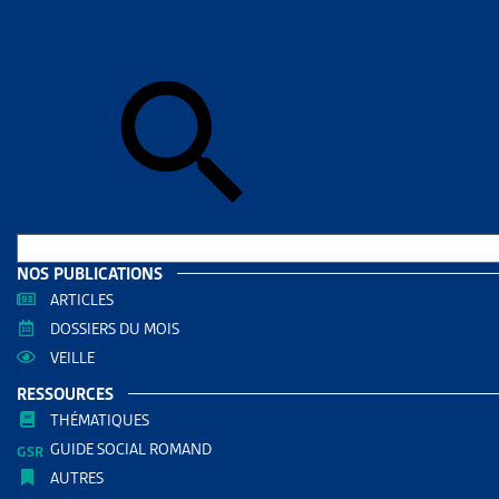
Skip to sear
Skip to sear
Accueil
>
Ass
ALLOC
RESS
Filtrer
RECHERC
NOS PUBLICATIONS
ARTICLES
DOSSIERS DU MOIS
VEILLE
RESSOURCES
THÉMATIQUES
GUIDE SOCIAL ROMAND
AUTRES
THÈMES