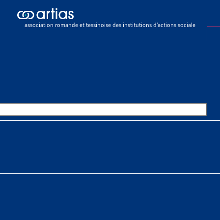
ch results
ch results
association romande et tessinoise des institutions d’actions sociale
urances sociales
>
Assurance-invalidité (LAI)
>
Allocation pour impot
ATION POUR IMPOTENT
OURCES THÉMATIQUES
HE