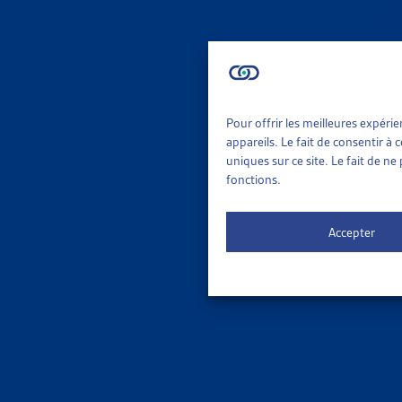
Le 
ORDRE DE
Pour offrir les meilleures expéri
appareils. Le fait de consentir à
uniques sur ce site. Le fait de n
fonctions.
Accepter
3 results