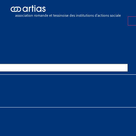
ch results
ch results
association romande et tessinoise des institutions d’actions sociale
e sociale
>
Rapports sociaux cantonaux
>
Berne
OURCES THÉMATIQUES
HE