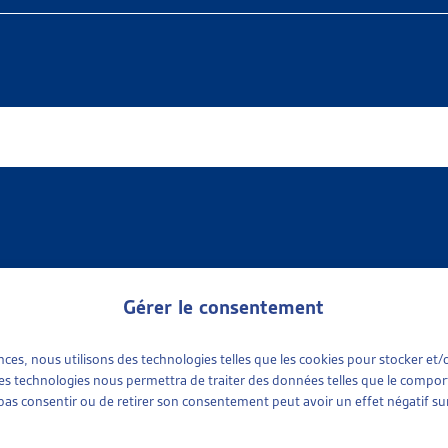
Gérer le consentement
ences, nous utilisons des technologies telles que les cookies pour stocker e
 available
e sociale
(1)
 ces technologies nous permettra de traiter des données telles que le compo
ports sociaux cantonaux
(1)
e pas consentir ou de retirer son consentement peut avoir un effet négatif sur
tinence
plus récent