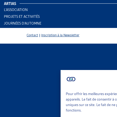
ARTIAS
L’ASSOCIATION
PROJETS ET ACTIVITÉS
JOURNÉES D’AUTOMNE
Contact
|
Inscription à la Newsletter
Pour offrir les meilleures expéri
2 results
Aid
appareils. Le fait de consentir à
Rap
uniques sur ce site. Le fait de n
fonctions.
Trier
Per
Le 