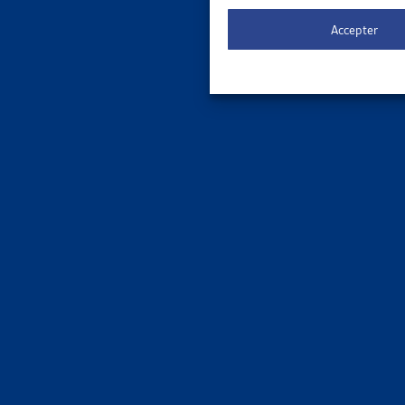
Le 
ORDRE DE
Accepter
3 results