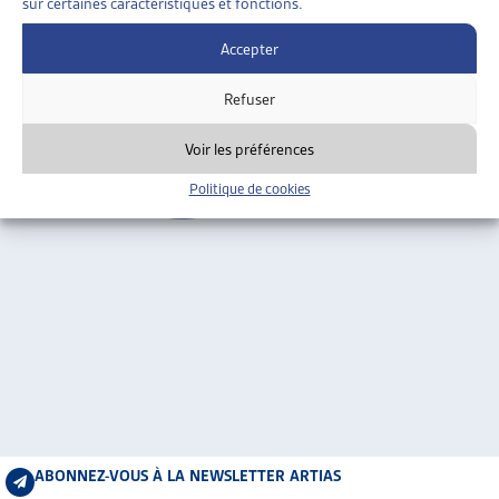
sur certaines caractéristiques et fonctions.
ARTIAS
Berne
L’ASSOCIATION
Accepter
PROJETS ET ACTIVITÉS
Refuser
JOURNÉES D’AUTOMNE
Voir les préférences
Politique de cookies
ABONNEZ-VOUS À LA NEWSLETTER ARTIAS