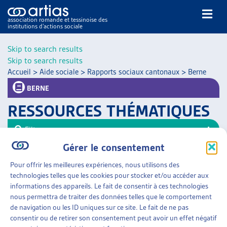
association romande et tessinoise des
institutions d’actions sociale
Rechercher
Skip to search results
Skip to search results
Accueil
>
Aide sociale
>
Rapports sociaux cantonaux
>
Berne
BERNE
RESSOURCES THÉMATIQUES
NOS PUBLICATIONS
Filtrer
ARTICLES
Gérer le consentement
Trier
DOSSIERS DU MOIS
Pour offrir les meilleures expériences, nous utilisons des
VEILLE
AIDE SOCIALE
»
RAPPORTS SOCIAUX CANTONAUX
technologies telles que les cookies pour stocker et/ou accéder aux
»
BERNE
RESSOURCES
informations des appareils. Le fait de consentir à ces technologies
THÉMATIQUES
nous permettra de traiter des données telles que le comportement
RAPPORTS SOCIAUX
GUIDE SOCIAL ROMAND
de navigation ou les ID uniques sur ce site. Le fait de ne pas
Canton de Berne, dès 2008
consentir ou de retirer son consentement peut avoir un effet négatif
AUTRES