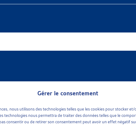
Gérer le consentement
ences, nous utilisons des technologies telles que les cookies pour stocker e
 available
e sociale
(1)
 ces technologies nous permettra de traiter des données telles que le compo
ports sociaux cantonaux
(1)
e pas consentir ou de retirer son consentement peut avoir un effet négatif sur
tinence
plus récent