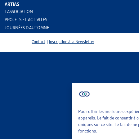
ARTIAS
L’ASSOCIATION
PROJETS ET ACTIVITÉS
JOURNÉES D’AUTOMNE
Contact
|
Inscription à la Newsletter
Pour offrir les meilleures expéri
2 results
Aid
appareils. Le fait de consentir à
Rap
uniques sur ce site. Le fait de n
fonctions.
Trier
Per
Le 