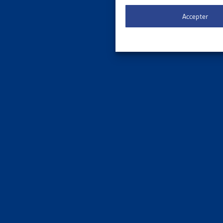
Le 
ORDRE DE
Accepter
3 results