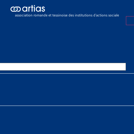
ch results
ch results
association romande et tessinoise des institutions d’actions sociale
e sociale
>
Rapports sociaux cantonaux
>
Berne
OURCES THÉMATIQUES
HE