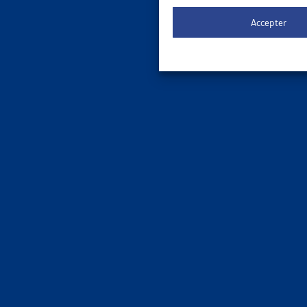
Le 
ORDRE DE
Accepter
3 results