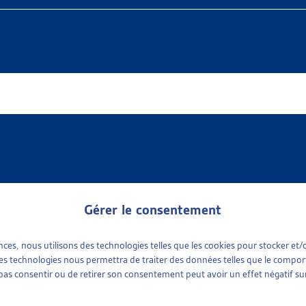
Gérer le consentement
ences, nous utilisons des technologies telles que les cookies pour stocker e
 available
e sociale
(1)
 ces technologies nous permettra de traiter des données telles que le compo
ports sociaux cantonaux
(1)
e pas consentir ou de retirer son consentement peut avoir un effet négatif sur
tinence
plus récent