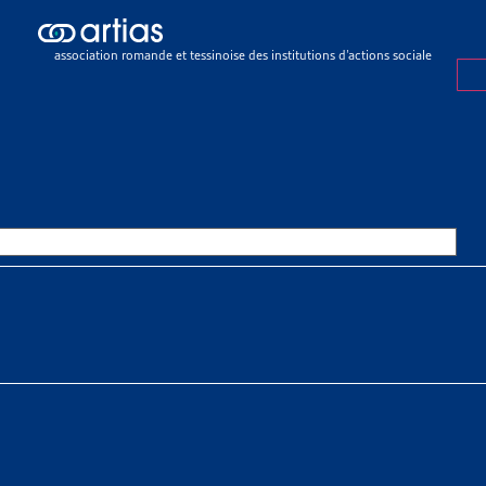
ch results
ch results
association romande et tessinoise des institutions d’actions sociale
e sociale
>
Rapports sociaux cantonaux
>
Berne
OURCES THÉMATIQUES
HE