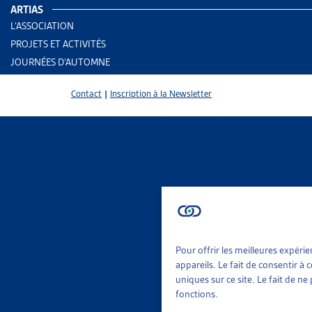
ARTIAS
L’ASSOCIATION
PROJETS ET ACTIVITÉS
JOURNÉES D’AUTOMNE
Contact
|
Inscription à la Newsletter
Pour offrir les meilleures expéri
2 results
Aid
appareils. Le fait de consentir à
Rap
uniques sur ce site. Le fait de n
fonctions.
Trier
Per
Le 