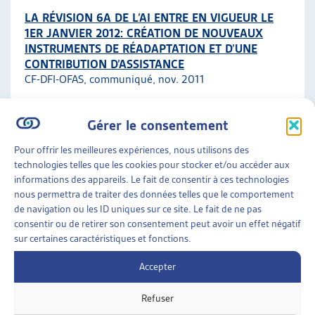
LA RÉVISION 6A DE L’AI ENTRE EN VIGUEUR LE
1ER JANVIER 2012: CRÉATION DE NOUVEAUX
INSTRUMENTS DE RÉADAPTATION ET D’UNE
CONTRIBUTION D’ASSISTANCE
CF-DFI-OFAS, communiqué, nov. 2011
6A
,
Contribution d'assistance
Gérer le consentement
Pour offrir les meilleures expériences, nous utilisons des
ASSURANCES SOCIALES
»
ASSURANCE-INVALIDITÉ
technologies telles que les cookies pour stocker et/ou accéder aux
(LAI)
»
CONTRIBUTION D’ASSISTANCE
informations des appareils. Le fait de consentir à ces technologies
nous permettra de traiter des données telles que le comportement
LE PROJET PILOTE « BUDGET D’ASSISTANCE »
de navigation ou les ID uniques sur ce site. Le fait de ne pas
POUR PERSONNES HANDICAPÉES EST ÉVALUÉ
consentir ou de retirer son consentement peut avoir un effet négatif
DFI, communiqué, déc. 2007;
résumé de la synthèse
sur certaines caractéristiques et fonctions.
intermédiaire
Accepter
Contribution d'assistance
Refuser