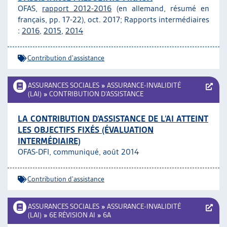
OFAS,
rapport 2012-2016
(en allemand, résumé en
ARTIAS
français, pp. 17-22), oct. 2017; Rapports intermédiaires
L’ASSOCIATION
:
2016
,
2015
,
2014
PROJETS ET ACTIVITÉS
JOURNÉES D’AUTOMNE
Contribution d'assistance
ASSURANCES SOCIALES
»
ASSURANCE-INVALIDITÉ
(LAI)
»
CONTRIBUTION D’ASSISTANCE
LA CONTRIBUTION D’ASSISTANCE DE L’AI ATTEINT
LES OBJECTIFS FIXÉS (ÉVALUATION
INTERMÉDIAIRE)
OFAS-DFI, communiqué, août 2014
Contribution d'assistance
ASSURANCES SOCIALES
»
ASSURANCE-INVALIDITÉ
(LAI)
»
6E RÉVISION AI
»
6A