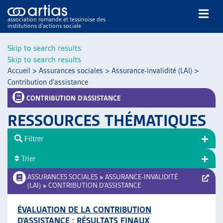
association romande et tessinoise des
institutions d’actions sociale
Rechercher
Skip to search results
Skip to search results
Accueil
>
Assurances sociales
>
Assurance-invalidité (LAI)
>
Contribution d'assistance
CONTRIBUTION D’ASSISTANCE
RESSOURCES THÉMATIQUES
NOS PUBLICATIONS
ARTICLES
Filtrer
DOSSIERS DU MOIS
Trier
VEILLE
ASSURANCES SOCIALES
»
ASSURANCE-INVALIDITÉ
RESSOURCES
(LAI)
»
CONTRIBUTION D’ASSISTANCE
THÉMATIQUES
GUIDE SOCIAL ROMAND
ÉVALUATION DE LA CONTRIBUTION
AUTRES
D’ASSISTANCE : RÉSULTATS FINAUX