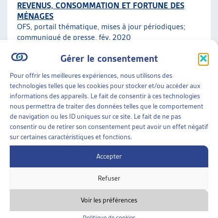
REVENUS, CONSOMMATION ET FORTUNE DES
MÉNAGES
OFS, portail thématique, mises à jour périodiques;
communiqué de presse
, fév. 2020
Gérer le consentement
Faits et chiffres
Pour offrir les meilleures expériences, nous utilisons des
technologies telles que les cookies pour stocker et/ou accéder aux
ENJEUX SOCIAUX
»
ENDETTEMENT ET
informations des appareils. Le fait de consentir à ces technologies
SURENDETTEMENT
»
FAITS ET CHIFFRES
nous permettra de traiter des données telles que le comportement
de navigation ou les ID uniques sur ce site. Le fait de ne pas
ENDETTEMENT DES MÉNAGES PRIVÉS ET
consentir ou de retirer son consentement peut avoir un effet négatif
RAPPORT À L’ARGENT
sur certaines caractéristiques et fonctions.
OFS, données à jour
Accepter
Faits et chiffres
Refuser
Voir les préférences
Politique de cookies