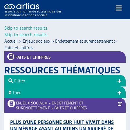
association romande et tessinoise des
institutions d’actions sociale
Rechercher
Skip to search results
Skip to search results
Accueil
>
Enjeux sociaux
>
Endettement et surendettement
>
Faits et chiffres
FAITS ET CHIFFRES
RESSOURCES THÉMATIQUES
NOS PUBLICATIONS
ARTICLES
Filtrer
DOSSIERS DU MOIS
Trier
VEILLE
ENJEUX SOCIAUX
»
ENDETTEMENT ET
RESSOURCES
SURENDETTEMENT
»
FAITS ET CHIFFRES
THÉMATIQUES
GUIDE SOCIAL ROMAND
PLUS D’UNE PERSONNE SUR HUIT VIVAIT DANS
AUTRES
UN MÉNAGE AYANT AU MOINS UN ARRIÉRÉ DE